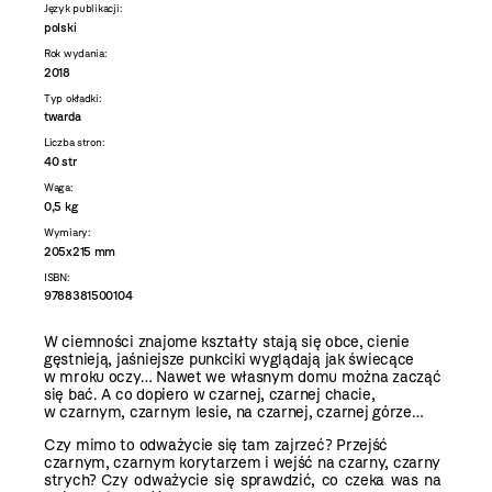
Język publikacji:
polski
Rok wydania:
2018
Typ okładki:
twarda
Liczba stron:
40 str
Waga:
0,5 kg
Wymiary:
205x215 mm
ISBN:
9788381500104
W ciemności znajome kształty stają się obce, cienie
gęstnieją, jaśniejsze punkciki wyglądają jak świecące
w mroku oczy… Nawet we własnym domu można zacząć
się bać. A co dopiero w czarnej, czarnej chacie,
w czarnym, czarnym lesie, na czarnej, czarnej górze…
Czy mimo to odważycie się tam zajrzeć? Przejść
czarnym, czarnym korytarzem i wejść na czarny, czarny
strych?
Czy odważycie się sprawdzić, co czeka was na