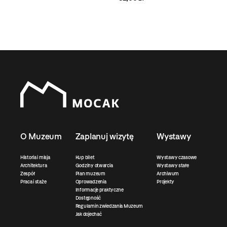
O Muzeum
Zaplanuj wizytę
Wystawy
Historia i misja
Kup bilet
Wystawy czasowe
Architektura
Godziny otwarcia
Wystawy stałe
Zespół
Plan muzeum
Archiwum
Praca i staże
Oprowadzenia
Projekty
Informacje praktyczne
Dostępność
Regulamin zwiedzania Muzeum
Jak dojechać