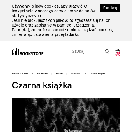
Przejdź
Używamy plików cookies, aby ułatwić Ci
Do
Zamknij
korzystanie z naszego serwisu oraz do celów
Treści
statystycznych.
Jeśli nie blokujesz tych plików, to zgadzasz się na ich
użycie oraz zapisanie w pamięci urządzenia.
Pamiętaj, że możesz samodzielnie zarządzać cookies,
zmieniając ustawienia przeglądarki.
0
0,00
Bookstore
STRONA GŁÓWNA
BOOKSTORE
KSIĄŻKI
DLA DZIECI
CZARNA KSIĄŻKA
-
Czarna książka
szablon
szczegóły