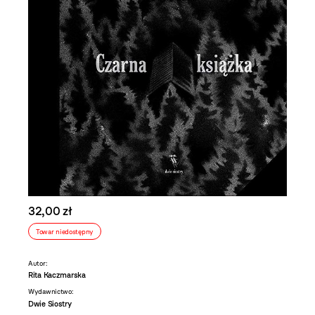
32,00 zł
Towar niedostępny
Autor:
Rita Kaczmarska
Wydawnictwo:
Dwie Siostry