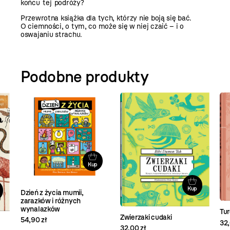
końcu tej podróży?
Przewrotna książka dla tych, którzy nie boją się bać.
O ciemności, o tym, co może się w niej czaić – i o
oswajaniu strachu.
Podobne produkty
Kup
Kup
Dzień z życia mumii,
zarazków i różnych
wynalazków
Tu
Zwierzaki cudaki
54,90 zł
32,
32,00 zł