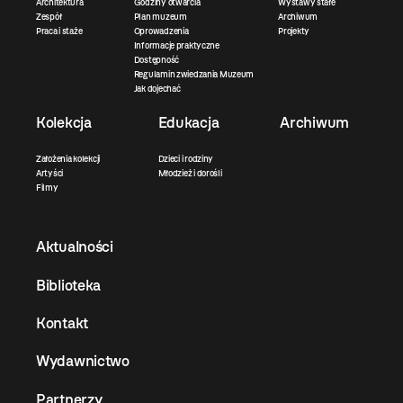
Architektura
Godziny otwarcia
Wystawy stałe
Zespół
Plan muzeum
Archiwum
Praca i staże
Oprowadzenia
Projekty
Informacje praktyczne
Dostępność
Regulamin zwiedzania Muzeum
Jak dojechać
Kolekcja
Edukacja
Archiwum
Założenia kolekcji
Dzieci i rodziny
Artyści
Młodzież i dorośli
Filmy
Aktualności
Biblioteka
Kontakt
Wydawnictwo
Partnerzy