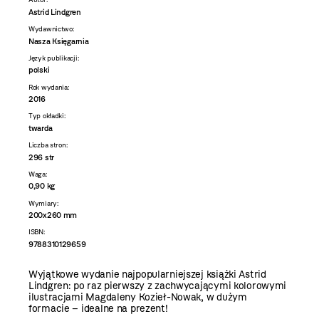
Astrid Lindgren
Wydawnictwo:
Nasza Księgarnia
Język publikacji:
polski
Rok wydania:
2016
Typ okładki:
twarda
Liczba stron:
296 str
Waga:
0,90 kg
Wymiary:
200x260 mm
ISBN:
9788310129659
Wyjątkowe wydanie najpopularniejszej książki Astrid
Lindgren: po raz pierwszy z zachwycającymi kolorowymi
ilustracjami Magdaleny Kozieł-Nowak, w dużym
formacie – idealne na prezent!