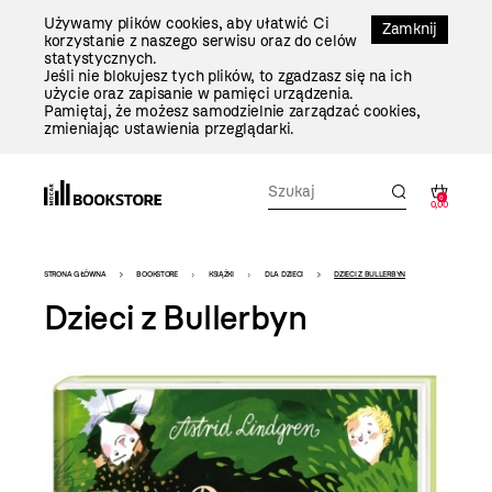
Przejdź
Używamy plików cookies, aby ułatwić Ci
Do
Zamknij
korzystanie z naszego serwisu oraz do celów
Treści
statystycznych.
Jeśli nie blokujesz tych plików, to zgadzasz się na ich
użycie oraz zapisanie w pamięci urządzenia.
Pamiętaj, że możesz samodzielnie zarządzać cookies,
zmieniając ustawienia przeglądarki.
0
0,00
Bookstore
STRONA GŁÓWNA
BOOKSTORE
KSIĄŻKI
DLA DZIECI
DZIECI Z BULLERBYN
-
Dzieci z Bullerbyn
szablon
szczegóły