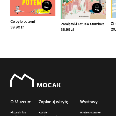
Kup
Kup
Co było potem?
Zi
Pamiętniki Tatusia Muminka
39,90 zł
29,
36,99 zł
O Muzeum
Zaplanuj wizytę
Wystawy
Historia i misja
Kup bilet
Wystawy czasowe