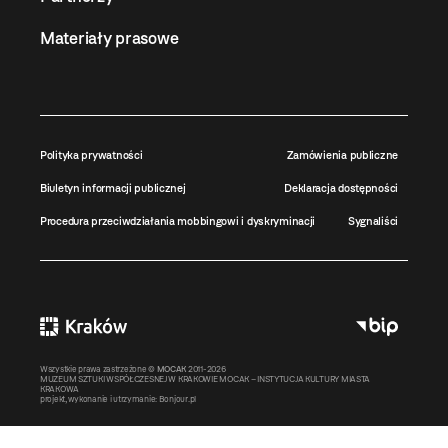
Materiały prasowe
Polityka prywatności
Zamówienia publiczne
Biuletyn informacji publicznej
Deklaracja dostępności
Procedura przeciwdziałania mobbingowi i dyskryminacji
Sygnaliści
Wszystkie prawa zastrzeżone ©
MOCAK
2011-2026
MUZEUM SZTUKI WSPÓŁCZESNEJ W KRAKOWIE MOCAK – INSTYTUCJA KULTURY MIASTA
KRAKOWA
projekt, wykonanie i utrzymanie:
Bonjour.pl