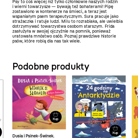
Psy to coś więcej niż tylko członkowie naszych rodzin
i wierni towarzysze — bywają też bohaterami! Pipę
zostawiono w kontenerze na śmieci, a teraz jest
wspaniałym psem terapeutycznym. Sura pracuje jako
strażaczka i ratuje ludzi. Milu to rozrabiaka, ale uwielbia
dotrzymywać towarzystwa osobom starszym. Frida
zasłużyła w swojej ojczyźnie na pomnik, ponieważ
uratowała mnóstwo osób. Poznaj prawdziwe historie
psów, które robią dla nas tak wiele.
Podobne produkty
Kup
Kup
Dusia i Psinek-Świnek.