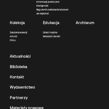
Informacje praktyczne
Dostępność
Regulamin zwiedzania Muzeum
Jak dojechać
Kolekcja
Edukacja
Archiwum
Założenia kolekcji
Dzieci i rodziny
Artyści
Młodzież i dorośli
Filmy
Aktualności
Biblioteka
Kontakt
Wydawnictwo
Partnerzy
Materiały prasowe