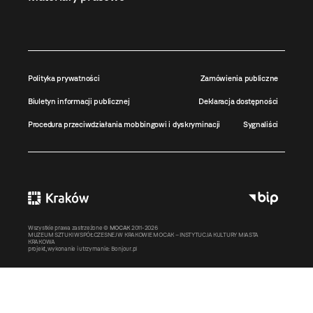
Polityka prywatności
Zamówienia publiczne
Biuletyn informacji publicznej
Deklaracja dostępności
Procedura przeciwdziałania mobbingowi i dyskryminacji
Sygnaliści
Wszystkie prawa zastrzeżone ©
MOCAK
2011-2026
MUZEUM SZTUKI WSPÓŁCZESNEJ W KRAKOWIE MOCAK – INSTYTUCJA KULTURY MIASTA
KRAKOWA
projekt, wykonanie i utrzymanie:
Bonjour.pl