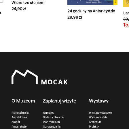
Wtorek ze słoniem
24,90 zł
24 godziny na Antarktydzie
a
La
29,99 zł
39,
15
O Muzeum
Zaplanuj wizytę
Wystawy
Historia i misja
Kup bilet
Wystawy czasowe
Architektura
Godziny otwarcia
Wystawy stałe
Zespół
Plan muzeum
Archiwum
Praca i staże
Oprowadzenia
Projekty