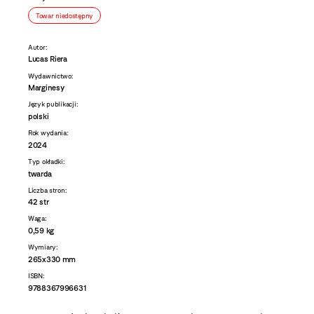
Towar niedostępny
Autor:
Lucas Riera
Wydawnictwo:
Marginesy
Język publikacji:
polski
Rok wydania:
2024
Typ okładki:
twarda
Liczba stron:
42 str
Waga:
0,59 kg
Wymiary:
265x330 mm
ISBN:
9788367996631