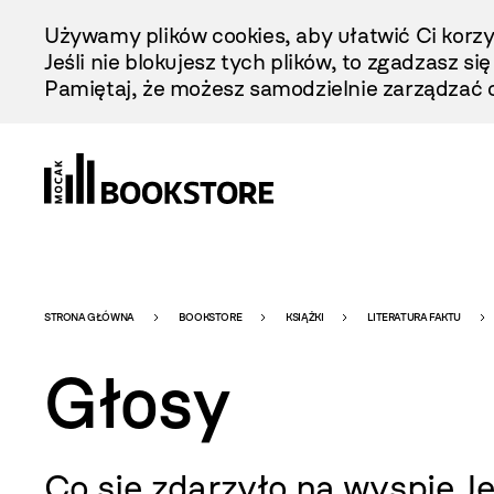
Przejdź
Używamy plików cookies, aby ułatwić Ci korzy
Do
Jeśli nie blokujesz tych plików, to zgadzasz si
Treści
Pamiętaj, że możesz samodzielnie zarządzać c
Bookstore
STRONA GŁÓWNA
BOOKSTORE
KSIĄŻKI
LITERATURA FAKTU
Głosy
-
Co się zdarzyło na wyspie J