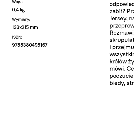
Waga:
odpowiedz
0,4 kg
zabił? Pr
Jersey, n
Wymiary:
przeprow
133x215 mm
Rozmawia
ISBN:
skrupula
9788380498167
i przejm
wszystki
królów ży
mówi. Ce
poczucie
biedy, s