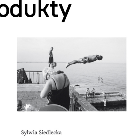
odukty