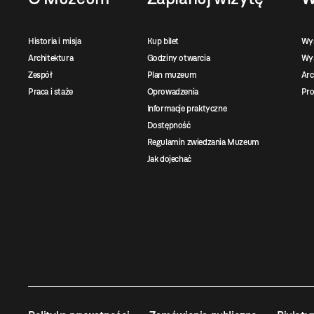
Historia i misja
Kup bilet
Wy
Architektura
Godziny otwarcia
Wys
Zespół
Plan muzeum
Ar
Praca i staże
Oprowadzenia
Pro
Informacje praktyczne
Dostępność
Regulamin zwiedzania Muzeum
Jak dojechać