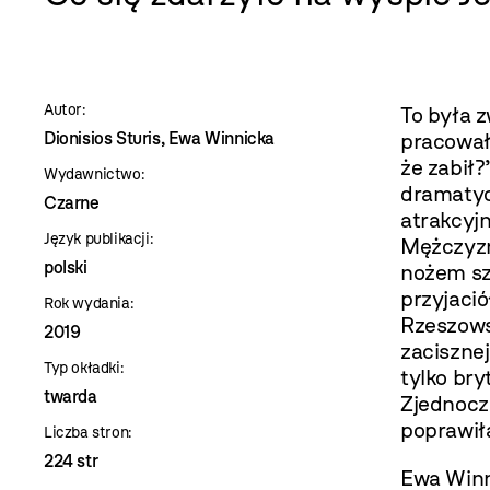
szablon
szczegóły
Autor:
To była z
Dionisios Sturis, Ewa Winnicka
pracował,
że zabił?
Wydawnictwo:
dramatyc
Czarne
atrakcyj
Język publikacji:
Mężczyzny
polski
nożem sz
przyjació
Rok wydania:
Rzeszows
2019
zacisznej
Typ okładki:
tylko bry
twarda
Zjednoczo
poprawił
Liczba stron:
224 str
Ewa Winni