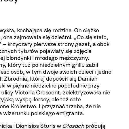
wykła, kochająca się rodzina. On ciężko
 ona zajmowała się dziećmi. „Co się stało,
” – krzyczały pierwsze strony gazet, a obok
znych tytułów pojawiały się zdjęcia
nej blondynki i młodego mężczyzny.
, który tuż po niedzielnym grillu zabił
eść osób, w tym dwoje swoich dzieci i jedno
ł. Zbrodnia, której dopuścił się Damian
ki w piękne niedzielne popołudnie przy
 ulicy Victoria Crescent, zelektryzowała nie
tyjską wyspę Jersey, ale też całe
ne Królestwo. I przyznać trzeba, że nie
a wizerunku polskiego emigranta.
cka i Dionisios Sturis w
Głosach
próbują