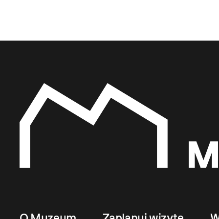
O Muzeum
Zaplanuj wizytę
W