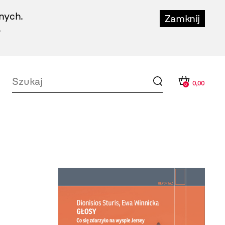
nych.
Zamknij
.
0,00
0