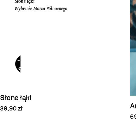
Słone łąki
A
39,90 zł
69