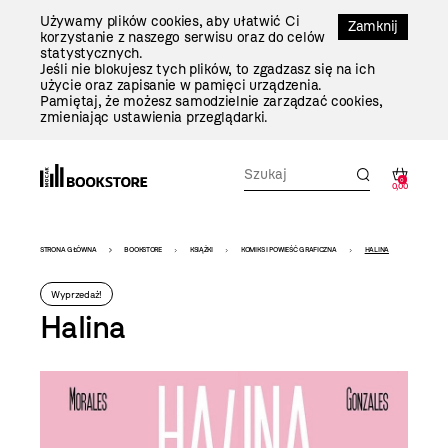
Przejdź
Używamy plików cookies, aby ułatwić Ci
Do
Zamknij
korzystanie z naszego serwisu oraz do celów
Treści
statystycznych.
Jeśli nie blokujesz tych plików, to zgadzasz się na ich
użycie oraz zapisanie w pamięci urządzenia.
Pamiętaj, że możesz samodzielnie zarządzać cookies,
zmieniając ustawienia przeglądarki.
0
0,00
Bookstore
STRONA GŁÓWNA
BOOKSTORE
KSIĄŻKI
KOMIKS I POWIEŚĆ GRAFICZNA
HALINA
-
Wyprzedaż!
szablon
Halina
szczegóły