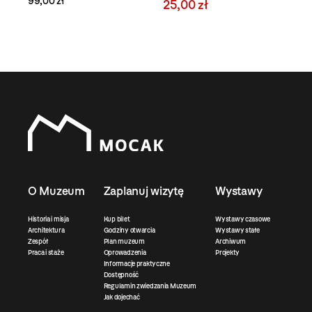
99,00 zł
25,00 zł
O Muzeum
Zaplanuj wizytę
Wystawy
Historia i misja
Kup bilet
Wystawy czasowe
Architektura
Godziny otwarcia
Wystawy stałe
Zespół
Plan muzeum
Archiwum
Praca i staże
Oprowadzenia
Projekty
Informacje praktyczne
Dostępność
Regulamin zwiedzania Muzeum
Jak dojechać