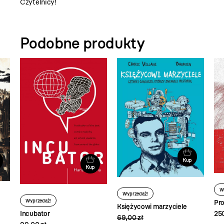
Czytelnicy!
Podobne produkty
Kup
Kup
W
Wyprzedaż!
Wyprzedaż!
Pro
Księżycowi marzyciele
250
Incubator
69,00 zł