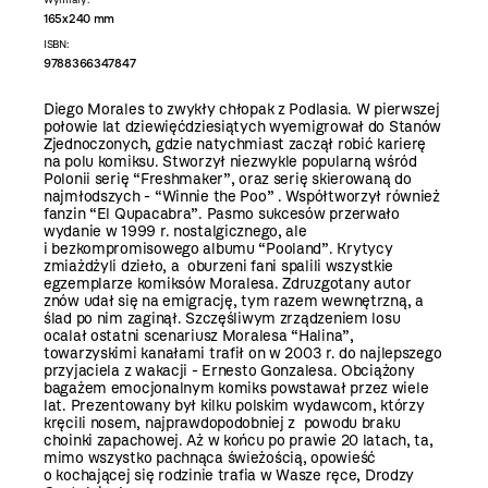
165x240 mm
ISBN:
9788366347847
Diego Morales to zwykły chłopak z Podlasia. W pierwszej
połowie lat dziewięćdziesiątych wyemigrował do Stanów
Zjednoczonych, gdzie natychmiast zaczął robić karierę
na polu komiksu. Stworzył niezwykle popularną wśród
Polonii serię “Freshmaker”, oraz serię skierowaną do
najmłodszych - “Winnie the Poo” . Współtworzył również
fanzin “El Qupacabra”. Pasmo sukcesów przerwało
wydanie w 1999 r. nostalgicznego, ale
i bezkompromisowego albumu “Pooland”. Krytycy
zmiażdżyli dzieło, a oburzeni fani spalili wszystkie
egzemplarze komiksów Moralesa. Zdruzgotany autor
znów udał się na emigrację, tym razem wewnętrzną, a
ślad po nim zaginął. Szczęśliwym zrządzeniem losu
ocalał ostatni scenariusz Moralesa “Halina”,
towarzyskimi kanałami trafił on w 2003 r. do najlepszego
przyjaciela z wakacji - Ernesto Gonzalesa. Obciążony
bagażem emocjonalnym komiks powstawał przez wiele
lat. Prezentowany był kilku polskim wydawcom, którzy
kręcili nosem, najprawdopodobniej z powodu braku
choinki zapachowej. Aż w końcu po prawie 20 latach, ta,
mimo wszystko pachnąca świeżością, opowieść
o kochającej się rodzinie trafia w Wasze ręce, Drodzy