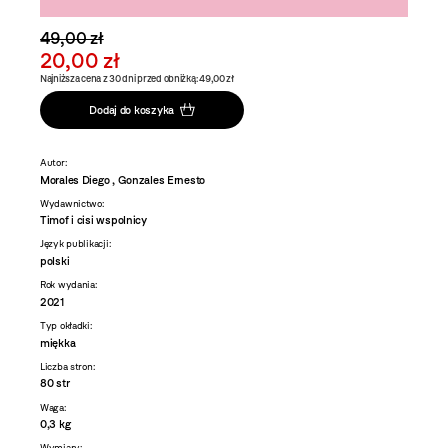
49,00 zł
20,00 zł
Najniższa cena z 30 dni przed obniżką: 49,00 zł
Dodaj do koszyka
Autor:
Morales Diego , Gonzales Ernesto
Wydawnictwo:
Timof i cisi wspolnicy
Język publikacji:
polski
Rok wydania:
2021
Typ okładki:
miękka
Liczba stron:
80 str
Waga:
0,3 kg
Wymiary: