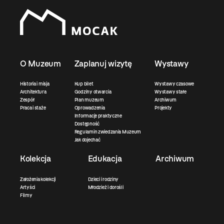
O Muzeum
Zaplanuj wizytę
Wystawy
Historia i misja
Kup bilet
Wystawy czasowe
Architektura
Godziny otwarcia
Wystawy stałe
Zespół
Plan muzeum
Archiwum
Praca i staże
Oprowadzenia
Projekty
Informacje praktyczne
Dostępność
Regulamin zwiedzania Muzeum
Jak dojechać
Kolekcja
Edukacja
Archiwum
Założenia kolekcji
Dzieci i rodziny
Artyści
Młodzież i dorośli
Filmy