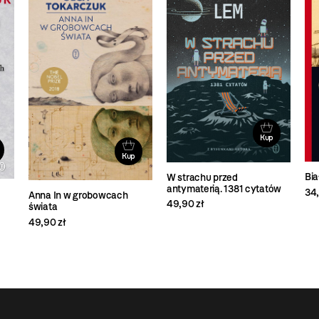
Kup
Kup
Bi
W strachu przed
antymaterią. 1381 cytatów
34,
Anna In w grobowcach
49,90 zł
świata
49,90 zł