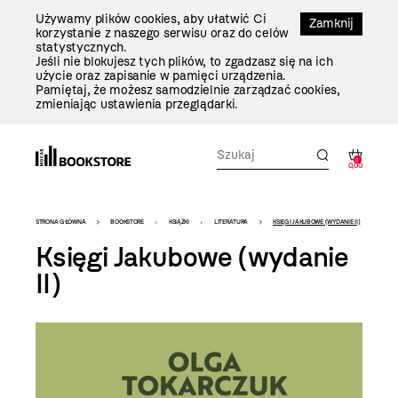
Przejdź
Używamy plików cookies, aby ułatwić Ci
Do
Zamknij
korzystanie z naszego serwisu oraz do celów
Treści
statystycznych.
Jeśli nie blokujesz tych plików, to zgadzasz się na ich
użycie oraz zapisanie w pamięci urządzenia.
Pamiętaj, że możesz samodzielnie zarządzać cookies,
zmieniając ustawienia przeglądarki.
0
0,00
Bookstore
STRONA GŁÓWNA
BOOKSTORE
KSIĄŻKI
LITERATURA
KSIĘGI JAKUBOWE (WYDANIE II)
-
Księgi Jakubowe (wydanie
szablon
II)
szczegóły