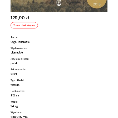
129,90 zł
Towar niedostępny
Autor:
Olga Tokarczuk
Wydawnictwo:
Literackie
Język publikacji:
polski
Rok wydania:
2021
Typ okładki:
twarda
Liczba stron:
912 str
Waga:
1,4 kg
Wymiary:
150x225 mm