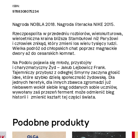
ISBN:
9788308075234
Nagroda NOBLA 2018. Nagroda literacka NIKE 2015.
Rzeczpospolita w przededniu rozbiorów, wielokulturowa,
wieloetniczna kraina bliższa Stambułowi niż Paryżowi
i człowiek znikąd, który zmieni los wielu tysięcy ludzi.
Wielka podróż od chłopskich chat poprzez magnackie
dwory aż do cesarskich komnat.
Na Podolu pojawia się młody, przystojny
i charyzmatyczny Żyd – Jakub Lejbowicz Frank.
Tajemniczy przybysz z odległej Smyrny zaczyna głosić
idee, które szybko dzielą społeczność żydowską. Dla
jednych heretyk, dla innych zbawca zgromadzi już
niebawem wokół siebie krąg oddanych sobie uczniów,
wywołany zaś przezeń ferment może odmienić bieg
historii i zmienić kształt tej części świata.
Podobne produkty