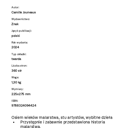
Autor:
Camille Jouneaux
Wydawnictwo:
Znak
Język publikacji:
polski
Rok wydania:
2024
Typ okładki:
twarda
Liczba stron:
360 str
Waga:
1,30 kg
Wymiary:
225x275 mm
ISBN:
9788324094424
Osiem wieków malarstwa, stu artystów, wybitne dzieła
Przystępnie i zabawnie przedstawiona historia
malarstwa.