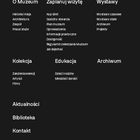
O Muzeum
Zaplanuj wizytę
Wystawy
Historia i misja
Kup bilet
Wystawy czasowe
Architektura
Godziny otwarcia
Wystawy stałe
Zespół
Plan muzeum
Archiwum
Praca i staże
Oprowadzenia
Projekty
Informacje praktyczne
Dostępność
Regulamin zwiedzania Muzeum
Jak dojechać
Kolekcja
Edukacja
Archiwum
Założenia kolekcji
Dzieci i rodziny
Artyści
Młodzież i dorośli
Filmy
Aktualności
Biblioteka
Kontakt