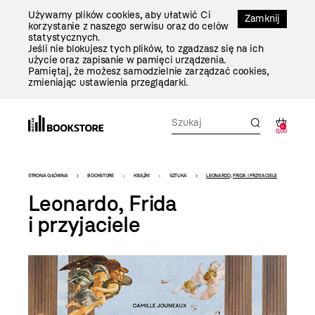
Przejdź
Używamy plików cookies, aby ułatwić Ci
Do
Zamknij
korzystanie z naszego serwisu oraz do celów
Treści
statystycznych.
Jeśli nie blokujesz tych plików, to zgadzasz się na ich
użycie oraz zapisanie w pamięci urządzenia.
Pamiętaj, że możesz samodzielnie zarządzać cookies,
zmieniając ustawienia przeglądarki.
0
0,00
Bookstore
STRONA GŁÓWNA
BOOKSTORE
KSIĄŻKI
SZTUKA
LEONARDO, FRIDA I PRZYJACIELE
-
Leonardo, Frida
szablon
i przyjaciele
szczegóły