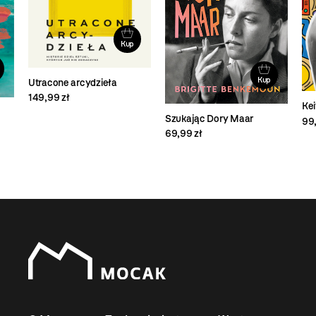
Kup
Kup
Utracone arcydzieła
149,99 zł
Kei
Szukając Dory Maar
99,
69,99 zł