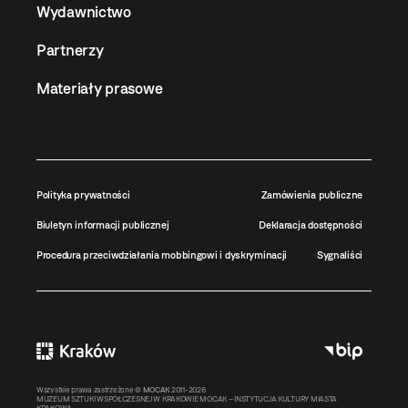
Wydawnictwo
Partnerzy
Materiały prasowe
Polityka prywatności
Zamówienia publiczne
Biuletyn informacji publicznej
Deklaracja dostępności
Procedura przeciwdziałania mobbingowi i dyskryminacji
Sygnaliści
Wszystkie prawa zastrzeżone ©
MOCAK
2011-2026
MUZEUM SZTUKI WSPÓŁCZESNEJ W KRAKOWIE MOCAK – INSTYTUCJA KULTURY MIASTA