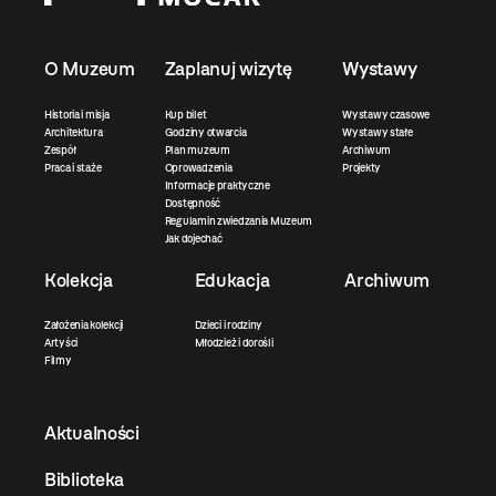
O Muzeum
Zaplanuj wizytę
Wystawy
Historia i misja
Kup bilet
Wystawy czasowe
Architektura
Godziny otwarcia
Wystawy stałe
Zespół
Plan muzeum
Archiwum
Praca i staże
Oprowadzenia
Projekty
Informacje praktyczne
Dostępność
Regulamin zwiedzania Muzeum
Jak dojechać
Kolekcja
Edukacja
Archiwum
Założenia kolekcji
Dzieci i rodziny
Artyści
Młodzież i dorośli
Filmy
Aktualności
Biblioteka