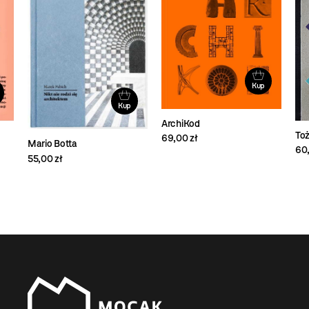
Kup
Kup
ArchiKod
To
69,00 zł
Mario Botta
60,
55,00 zł