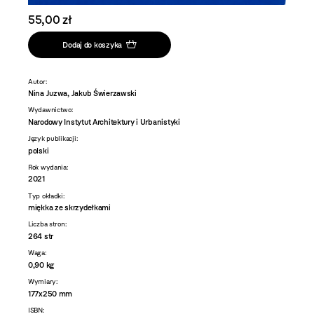
55,00 zł
Dodaj do koszyka
Autor:
Nina Juzwa, Jakub Świerzawski
Wydawnictwo:
Narodowy Instytut Architektury i Urbanistyki
Język publikacji:
polski
Rok wydania:
2021
Typ okładki:
miękka ze skrzydełkami
Liczba stron:
264 str
Waga:
0,90 kg
Wymiary:
177x250 mm
ISBN: