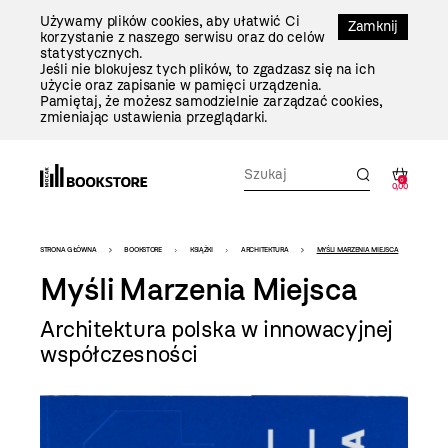
Przejdź
Używamy plików cookies, aby ułatwić Ci
Do
Zamknij
korzystanie z naszego serwisu oraz do celów
Treści
statystycznych.
Jeśli nie blokujesz tych plików, to zgadzasz się na ich
użycie oraz zapisanie w pamięci urządzenia.
Pamiętaj, że możesz samodzielnie zarządzać cookies,
zmieniając ustawienia przeglądarki.
0
0,00
Bookstore
STRONA GŁÓWNA
BOOKSTORE
KSIĄŻKI
ARCHITEKTURA
MYŚLI MARZENIA MIEJSCA
-
Myśli Marzenia Miejsca
szablon
Architektura polska w innowacyjnej
szczegóły
współczesności