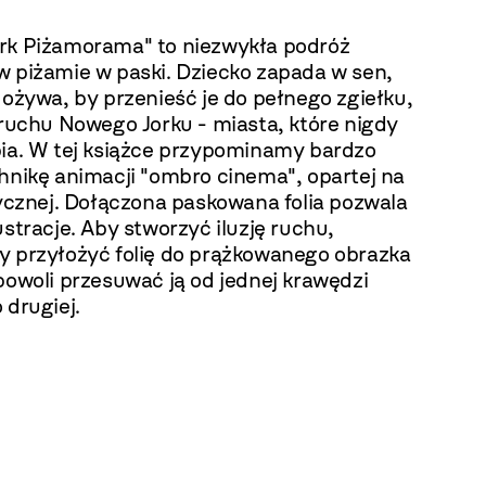
rk Piżamorama" to niezwykła podróż
w piżamie w paski. Dziecko zapada w sen,
 ożywa, by przenieść je do pełnego zgiełku,
 ruchu Nowego Jorku - miasta, które nigdy
pia. W tej książce przypominamy bardzo
hnikę animacji "ombro cinema", opartej na
tycznej. Dołączona paskowana folia pozwala
ustracje. Aby stworzyć iluzję ruchu,
y przyłożyć folię do prążkowanego obrazka
powoli przesuwać ją od jednej krawędzi
 drugiej.