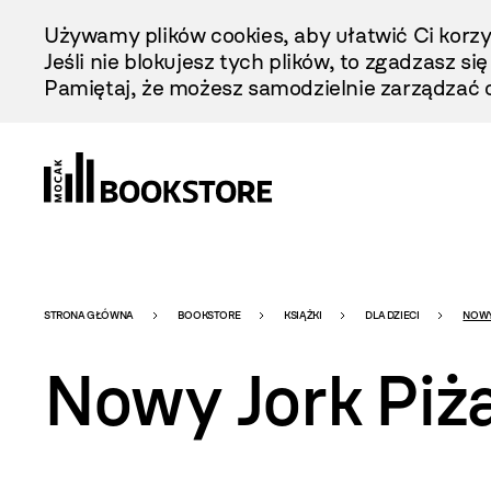
Przejdź
Używamy plików cookies, aby ułatwić Ci korzy
Do
Jeśli nie blokujesz tych plików, to zgadzasz si
Treści
Pamiętaj, że możesz samodzielnie zarządzać c
Bookstore
STRONA GŁÓWNA
BOOKSTORE
KSIĄŻKI
DLA DZIECI
NOWY
Nowy Jork Pi
-