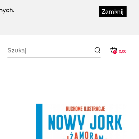
nych.
Zamknij
.
0,00
0