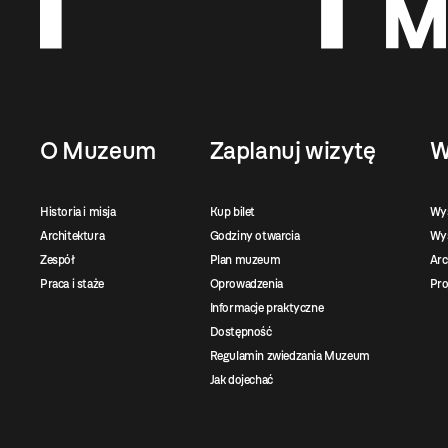
O Muzeum
Zaplanuj wizytę
W
Historia i misja
Kup bilet
Wy
Architektura
Godziny otwarcia
Wys
Zespół
Plan muzeum
Ar
Praca i staże
Oprowadzenia
Pro
Informacje praktyczne
Dostępność
Regulamin zwiedzania Muzeum
Jak dojechać