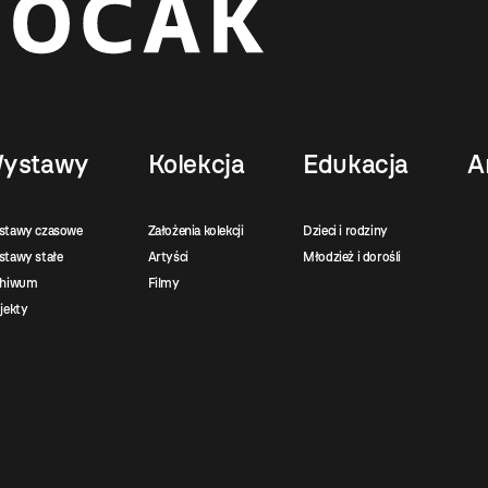
ystawy
Kolekcja
Edukacja
A
stawy czasowe
Założenia kolekcji
Dzieci i rodziny
tawy stałe
Artyści
Młodzież i dorośli
chiwum
Filmy
jekty