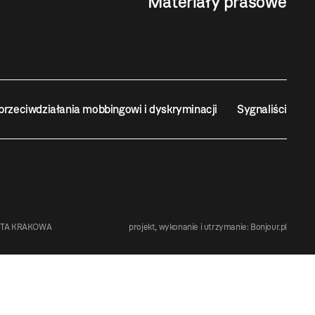
Materiały prasowe
przeciwdziałania mobbingowi i dyskryminacji
Sygnaliści
STA KRAKOWA
projekt, wykonanie i utrzymanie:
Bonjour.pl