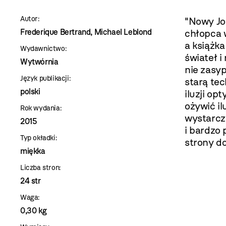
szablon
Autor:
"Nowy Jo
szczegóły
Frederique Bertrand, Michael Leblond
chłopca 
a książka
Wydawnictwo:
świateł i
Wytwórnia
nie zasy
Język publikacji:
starą tec
polski
iluzji op
ożywić il
Rok wydania:
wystarcz
2015
i bardzo 
Typ okładki:
strony do
miękka
Liczba stron:
24 str
Waga:
0,30 kg