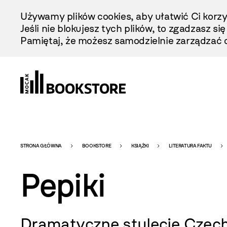
Przejdź
Używamy plików cookies, aby ułatwić Ci korzy
Do
Jeśli nie blokujesz tych plików, to zgadzasz si
Treści
Pamiętaj, że możesz samodzielnie zarządzać c
Bookstore
STRONA GŁÓWNA
BOOKSTORE
KSIĄŻKI
LITERATURA FAKTU
Pepiki
-
Dramatyczne stulecie Czec