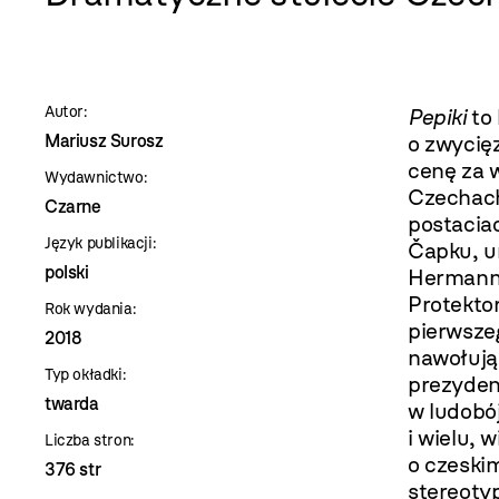
szablon
szczegóły
Autor:
Pepiki
to
Mariusz Surosz
o zwycięz
cenę za w
Wydawnictwo:
Czechach 
Czarne
postacia
Język publikacji:
Čapku, u
polski
Hermanni
Protekto
Rok wydania:
pierwsze
2018
nawołują
Typ okładki:
prezyden
twarda
w ludobój
i wielu, 
Liczba stron:
o czeskim
376 str
stereoty