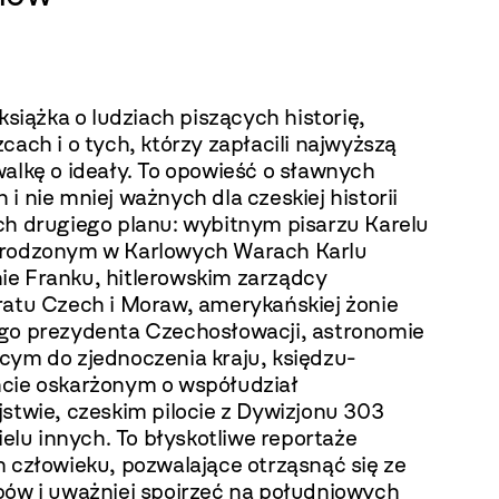
 książka o ludziach piszących historię,
cach i o tych, którzy zapłacili najwyższą
alkę o ideały. To opowieść o sławnych
i nie mniej ważnych dla czeskiej historii
ch drugiego planu: wybitnym pisarzu Karelu
rodzonym w Karlowych Warach Karlu
e Franku, hitlerowskim zarządcy
ratu Czech i Moraw, amerykańskiej żonie
go prezydenta Czechosłowacji, astronomie
cym do zjednoczenia kraju, księdzu-
cie oskarżonym o współudział
stwie, czeskim pilocie z Dywizjonu 303
wielu innych. To błyskotliwe reportaże
 człowieku, pozwalające otrząsnąć się ze
pów i uważniej spojrzeć na południowych