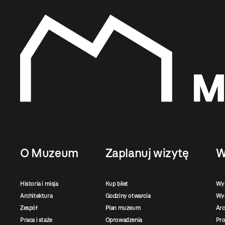
O Muzeum
Zaplanuj wizytę
W
Historia i misja
Kup bilet
Wy
Architektura
Godziny otwarcia
Wys
Zespół
Plan muzeum
Ar
Praca i staże
Oprowadzenia
Pro