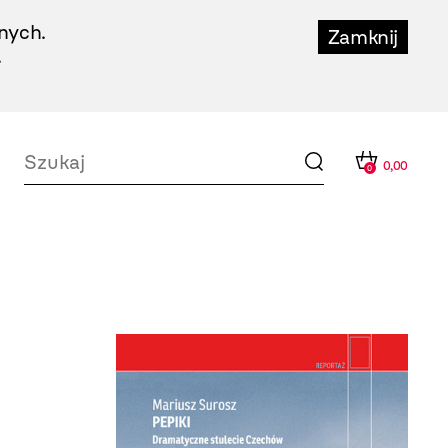
nych.
Zamknij
.
0,00
0