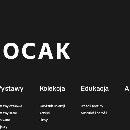
ystawy
Kolekcja
Edukacja
A
stawy czasowe
Założenia kolekcji
Dzieci i rodziny
tawy stałe
Artyści
Młodzież i dorośli
chiwum
Filmy
jekty