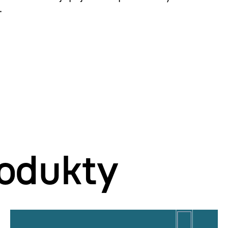
.
odukty