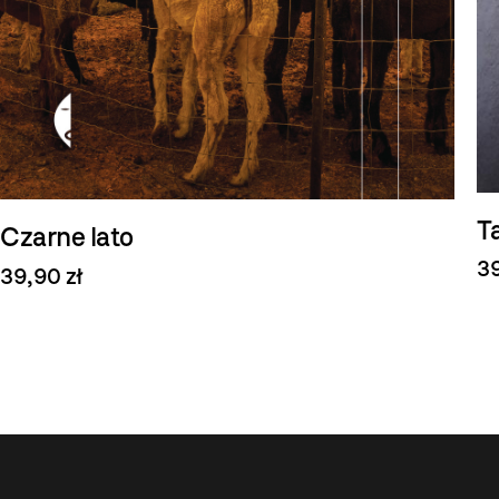
T
Czarne lato
39
39,90 zł