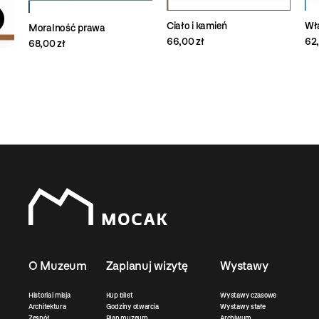
Ciało i kamień
Wł
Moralność prawa
66,00 zł
62,
68,00 zł
O Muzeum
Zaplanuj wizytę
Wystawy
Historia i misja
Kup bilet
Wystawy czasowe
Architektura
Godziny otwarcia
Wystawy stałe
Zespół
Plan muzeum
Archiwum