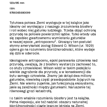
120x195 mm
ISBN:
9788365680099
Tytułowa połowa Ziemi występuje w tej książce jako
idealny cel wynikający z naszego zrozumienia biosfery
i roli wobec niej gatunku ludzkiego. Trzeba objąć ochroną
przyrodę na połowie powierzchni lądów. Tylko wtedy uda
się zapobiec gwałtownemu wymieraniu gatunków
w naszej epoce „antropocenu”. Głoszący ten postulat
słynny amerykański zoolog Edward O. Wilson (ur. 1929)
opiera go na rozumieniu bioróżnorodności, które wydaje
się dziś w odwrocie.
Ideologowie antropocenu, epoki panowania człowieka nad
przyrodą, uważają, że z biosfery wystarczy zachować to,
co służy człowiekowi. Wilson widzi w takim podejściu
wielkie zagrożenie dla przyrody, a w konsekwencji dla
bytu samego człowieka. Znamy jak dotąd dwa miliony
gatunków, niewielką część prawdopodobnie żyjących na
Ziemi. Nie wiemy zupełnie, jak funkcjonują ekosystemy,
jakie są zależności między gatunkami. Naruszenie tej
równowagi grozi katastrofą.
I o takim właśnie rozumieniu biosfery jest ta książka.
Pełna niepokoju, ale też nadziei: obszary naturalnej
bioróżnorodności ciągle jeszcze istnieją na Ziemi.