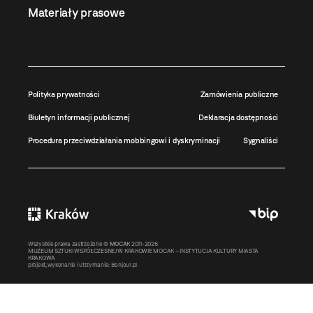
Materiały prasowe
Polityka prywatności
Zamówienia publiczne
Biuletyn informacji publicznej
Deklaracja dostępności
Procedura przeciwdziałania mobbingowi i dyskryminacji
Sygnaliści
Wszystkie prawa zastrzeżone ©
MOCAK
2011-2026
MUZEUM SZTUKI WSPÓŁCZESNEJ W KRAKOWIE MOCAK – INSTYTUCJA KULTURY MIASTA
KRAKOWA
projekt, wykonanie i utrzymanie:
Bonjour.pl