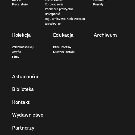
Praca i staże
Oprowadzenia
Projekty
Informacje praktyczne
Dostępność
Regulamin zwiedzania Muzeum
Jak dojechać
Kolekcja
Edukacja
Archiwum
Założenia kolekcji
Dzieci i rodziny
Artyści
Młodzież i dorośli
Filmy
Aktualności
Biblioteka
Kontakt
Wydawnictwo
Partnerzy