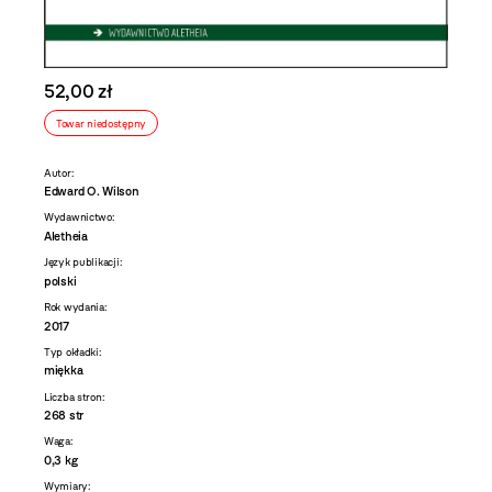
52,00 zł
Towar niedostępny
Autor:
Edward O. Wilson
Wydawnictwo:
Aletheia
Język publikacji:
polski
Rok wydania:
2017
Typ okładki:
miękka
Liczba stron:
268 str
Waga:
0,3 kg
Wymiary: