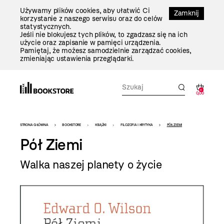
Przejdź
Używamy plików cookies, aby ułatwić Ci
Do
Zamknij
korzystanie z naszego serwisu oraz do celów
Treści
statystycznych.
Jeśli nie blokujesz tych plików, to zgadzasz się na ich
użycie oraz zapisanie w pamięci urządzenia.
Pamiętaj, że możesz samodzielnie zarządzać cookies,
zmieniając ustawienia przeglądarki.
0
0,00
Bookstore
STRONA GŁÓWNA
BOOKSTORE
KSIĄŻKI
FILOZOFIA I KRYTYKA
PÓŁ ZIEMI
-
Pół Ziemi
szablon
Walka naszej planety o życie
szczegóły