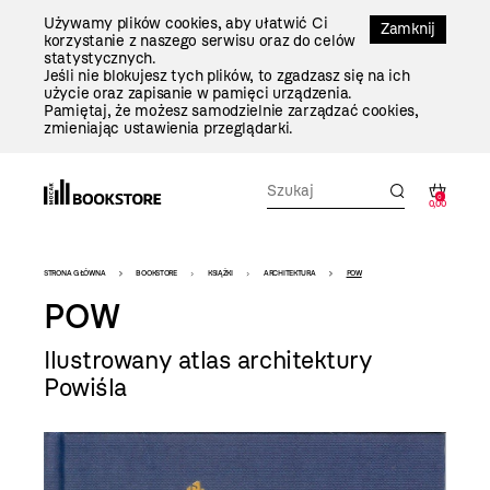
Przejdź
Używamy plików cookies, aby ułatwić Ci
Do
Zamknij
korzystanie z naszego serwisu oraz do celów
Treści
statystycznych.
Jeśli nie blokujesz tych plików, to zgadzasz się na ich
użycie oraz zapisanie w pamięci urządzenia.
Pamiętaj, że możesz samodzielnie zarządzać cookies,
zmieniając ustawienia przeglądarki.
0
0,00
Bookstore
STRONA GŁÓWNA
BOOKSTORE
KSIĄŻKI
ARCHITEKTURA
POW
-
POW
szablon
Ilustrowany atlas architektury
szczegóły
Powiśla