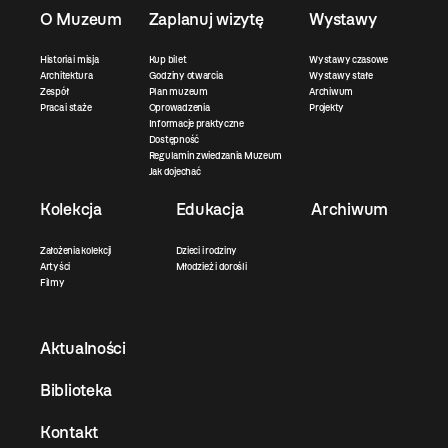
O Muzeum
Zaplanuj wizytę
Wystawy
Historia i misja
Kup bilet
Wystawy czasowe
Architektura
Godziny otwarcia
Wystawy stałe
Zespół
Plan muzeum
Archiwum
Praca i staże
Oprowadzenia
Projekty
Informacje praktyczne
Dostępność
Regulamin zwiedzania Muzeum
Jak dojechać
Kolekcja
Edukacja
Archiwum
Założenia kolekcji
Dzieci i rodziny
Artyści
Młodzież i dorośli
Filmy
Aktualności
Biblioteka
Kontakt