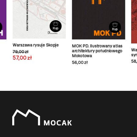
Kup
Kup
Warszawa rysuje Skopje
MOK PD. Ilustrowany atlas
Wa
architektury południowego
79,00 zł
syr
Mokotowa
57,00 zł
58,
56,00 zł