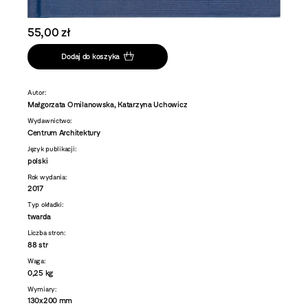
55,00 zł
Dodaj do koszyka
Autor:
Małgorzata Omilanowska, Katarzyna Uchowicz
Wydawnictwo:
Centrum Architektury
Język publikacji:
polski
Rok wydania:
2017
Typ okładki:
twarda
Liczba stron:
88 str
Waga:
0,25 kg
Wymiary:
130x200 mm