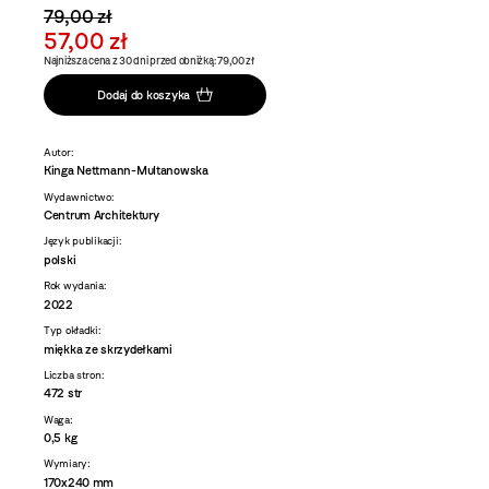
79,00 zł
57,00 zł
Najniższa cena z 30 dni przed obniżką: 79,00 zł
Dodaj do koszyka
Autor:
Kinga Nettmann-Multanowska
Wydawnictwo:
Centrum Architektury
Język publikacji:
polski
Rok wydania:
2022
Typ okładki:
miękka ze skrzydełkami
Liczba stron:
472 str
Waga:
0,5 kg
Wymiary:
170x240 mm