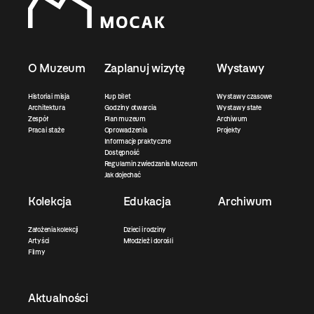
O Muzeum
Zaplanuj wizytę
Wystawy
Historia i misja
Kup bilet
Wystawy czasowe
Architektura
Godziny otwarcia
Wystawy stałe
Zespół
Plan muzeum
Archiwum
Praca i staże
Oprowadzenia
Projekty
Informacje praktyczne
Dostępność
Regulamin zwiedzania Muzeum
Jak dojechać
Kolekcja
Edukacja
Archiwum
Założenia kolekcji
Dzieci i rodziny
Artyści
Młodzież i dorośli
Filmy
Aktualności