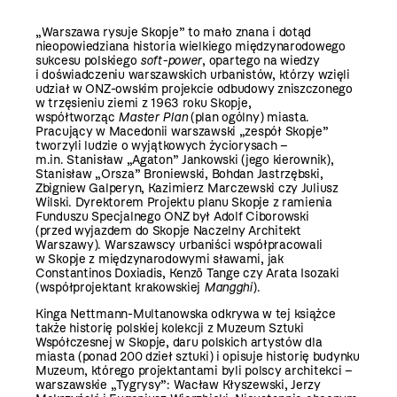
„Warszawa rysuje Skopje” to mało znana i dotąd
nieopowiedziana historia wielkiego międzynarodowego
sukcesu polskiego
soft-
power
, opartego na wiedzy
i doświadczeniu warszawskich urbanistów, którzy wzięli
udział w ONZ-owskim projekcie odbudowy zniszczonego
w trzęsieniu ziemi z 1963 roku Skopje,
współtworząc
Master Plan
(plan ogólny) miasta.
Pracujący w Macedonii warszawski „zespół Skopje”
tworzyli ludzie o wyjątkowych życiorysach –
m.in. Stanisław „Agaton” Jankowski (jego kierownik),
Stanisław „Orsza” Broniewski, Bohdan Jastrzębski,
Zbigniew Galperyn, Kazimierz Marczewski czy Juliusz
Wilski. Dyrektorem Projektu planu Skopje z ramienia
Funduszu Specjalnego ONZ był Adolf Ciborowski
(przed wyjazdem do Skopje Naczelny Architekt
Warszawy). Warszawscy urbaniści współpracowali
w Skopje z międzynarodowymi sławami, jak
Constantinos Doxiadis, Kenzō Tange czy Arata Isozaki
(współprojektant krakowskiej
Mangghi
).
Kinga Nettmann-Multanowska odkrywa w tej książce
także historię polskiej kolekcji z Muzeum Sztuki
Współczesnej w Skopje, daru polskich artystów dla
miasta (ponad 200 dzieł sztuki) i opisuje historię budynku
Muzeum, którego projektantami byli polscy architekci –
warszawskie „Tygrysy”: Wacław Kłyszewski, Jerzy