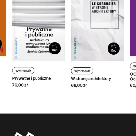
Kup
Kup
W
Wyprzedaż!
Wyprzedaż!
OCH
Prywatne i publiczne
W stronę architektury
Oc
76,00 zł
68,00 zł
60,