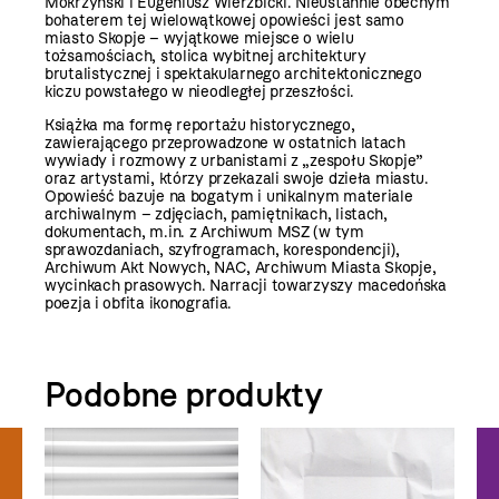
Mokrzyński i Eugeniusz Wierzbicki. Nieustannie obecnym
bohaterem tej wielowątkowej opowieści jest samo
miasto Skopje – wyjątkowe miejsce o wielu
tożsamościach, stolica wybitnej architektury
brutalistycznej i spektakularnego architektonicznego
kiczu powstałego w nieodległej przeszłości.
Książka ma formę reportażu historycznego,
zawierającego przeprowadzone w ostatnich latach
wywiady i rozmowy z urbanistami z „zespołu Skopje”
oraz artystami, którzy przekazali swoje dzieła miastu.
Opowieść bazuje na bogatym i unikalnym materiale
archiwalnym – zdjęciach, pamiętnikach, listach,
dokumentach, m.in. z Archiwum MSZ (w tym
sprawozdaniach, szyfrogramach, korespondencji),
Archiwum Akt Nowych, NAC, Archiwum Miasta Skopje,
wycinkach prasowych. Narracji towarzyszy macedońska
poezja i obfita ikonografia.
Podobne produkty