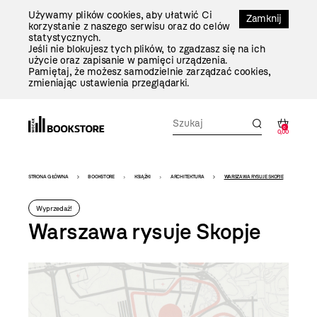
Przejdź
Używamy plików cookies, aby ułatwić Ci
Do
Zamknij
korzystanie z naszego serwisu oraz do celów
Treści
statystycznych.
Jeśli nie blokujesz tych plików, to zgadzasz się na ich
użycie oraz zapisanie w pamięci urządzenia.
Pamiętaj, że możesz samodzielnie zarządzać cookies,
zmieniając ustawienia przeglądarki.
0
0,00
Bookstore
STRONA GŁÓWNA
BOOKSTORE
KSIĄŻKI
ARCHITEKTURA
WARSZAWA RYSUJE SKOPJE
-
Wyprzedaż!
szablon
Warszawa rysuje Skopje
szczegóły