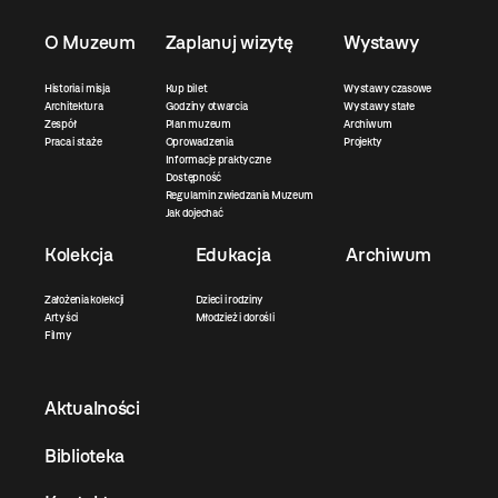
O Muzeum
Zaplanuj wizytę
Wystawy
Historia i misja
Kup bilet
Wystawy czasowe
Architektura
Godziny otwarcia
Wystawy stałe
Zespół
Plan muzeum
Archiwum
Praca i staże
Oprowadzenia
Projekty
Informacje praktyczne
Dostępność
Regulamin zwiedzania Muzeum
Jak dojechać
Kolekcja
Edukacja
Archiwum
Założenia kolekcji
Dzieci i rodziny
Artyści
Młodzież i dorośli
Filmy
Aktualności
Biblioteka