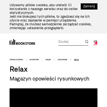
Przejdź
Używamy plików cookies, aby ułatwić Ci
Do
Zamknij
korzystanie z naszego serwisu oraz do celów
Treści
statystycznych.
Jeśli nie blokujesz tych plików, to zgadzasz się na ich
użycie oraz zapisanie w pamięci urządzenia.
Pamiętaj, że możesz samodzielnie zarządzać cookies,
zmieniając ustawienia przeglądarki.
0
0,00
Bookstore
STRONA GŁÓWNA
BOOKSTORE
KSIĄŻKI
CZASOPISMA
RELAX
-
Relax
szablon
Magazyn opowieści rysunkowych
szczegóły