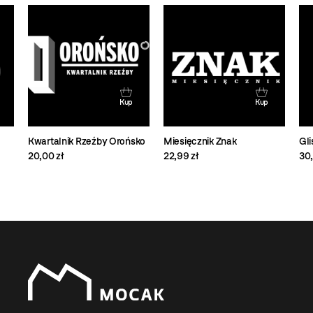
Kup
Kup
Kwartalnik Rzeźby Orońsko
Miesięcznik Znak
Gl
20,00 zł
22,99 zł
30,