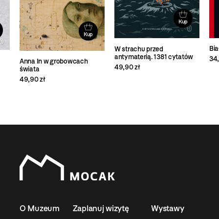
Kup
Kup
Bi
W strachu przed
antymaterią. 1381 cytatów
34,
Anna In w grobowcach
49,90 zł
świata
49,90 zł
O Muzeum
Zaplanuj wizytę
Wystawy