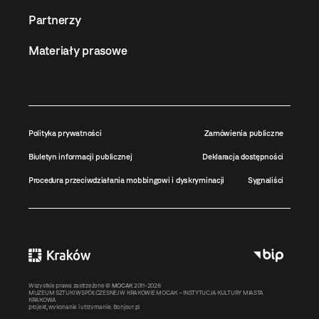
Partnerzy
Materiały prasowe
Polityka prywatności
Zamówienia publiczne
Biuletyn informacji publicznej
Deklaracja dostępności
Procedura przeciwdziałania mobbingowi i dyskryminacji
Sygnaliści
Wszystkie prawa zastrzeżone ©
MOCAK
2011-2026
MUZEUM SZTUKI WSPÓŁCZESNEJ W KRAKOWIE MOCAK – INSTYTUCJA KULTURY MIASTA
KRAKOWA
projekt, wykonanie i utrzymanie:
Bonjour.pl