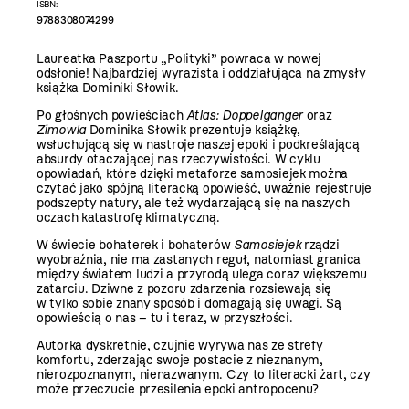
ISBN:
9788308074299
Laureatka Paszportu „Polityki” powraca w nowej
odsłonie! Najbardziej wyrazista i oddziałująca na zmysły
książka Dominiki Słowik.
Po głośnych powieściach
Atlas: Doppelganger
oraz
Zimowla
Dominika Słowik prezentuje książkę,
wsłuchującą się w nastroje naszej epoki i podkreślającą
absurdy otaczającej nas rzeczywistości. W cyklu
opowiadań, które dzięki metaforze samosiejek można
czytać jako spójną literacką opowieść, uważnie rejestruje
podszepty natury, ale też wydarzającą się na naszych
oczach katastrofę klimatyczną.
W świecie bohaterek i bohaterów
Samosiejek
rządzi
wyobraźnia, nie ma zastanych reguł, natomiast granica
między światem ludzi a przyrodą ulega coraz większemu
zatarciu. Dziwne z pozoru zdarzenia rozsiewają się
w tylko sobie znany sposób i domagają się uwagi. Są
opowieścią o nas – tu i teraz, w przyszłości.
Autorka dyskretnie, czujnie wyrywa nas ze strefy
komfortu, zderzając swoje postacie z nieznanym,
nierozpoznanym, nienazwanym. Czy to literacki żart, czy
może przeczucie przesilenia epoki antropocenu?