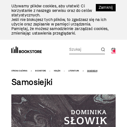
Przejdź
Używamy plików cookies, aby ułatwić Ci
Do
Zamknij
korzystanie z naszego serwisu oraz do celów
Treści
statystycznych.
Jeśli nie blokujesz tych plików, to zgadzasz się na ich
użycie oraz zapisanie w pamięci urządzenia.
Pamiętaj, że możesz samodzielnie zarządzać cookies,
zmieniając ustawienia przeglądarki.
0
0,00
Bookstore
STRONA GŁÓWNA
BOOKSTORE
KSIĄŻKI
LITERATURA
SAMOSIEJKI
-
Samosiejki
szablon
szczegóły