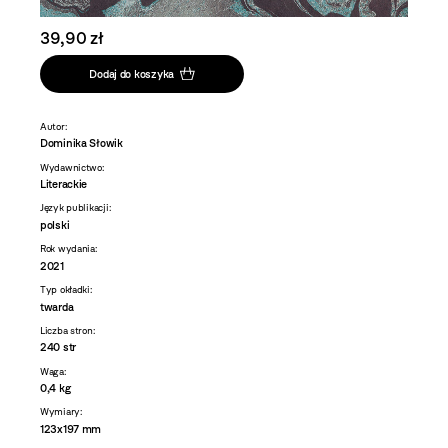
39,90 zł
Dodaj do koszyka
Autor:
Dominika Słowik
Wydawnictwo:
Literackie
Język publikacji:
polski
Rok wydania:
2021
Typ okładki:
twarda
Liczba stron:
240 str
Waga:
0,4 kg
Wymiary:
123x197 mm