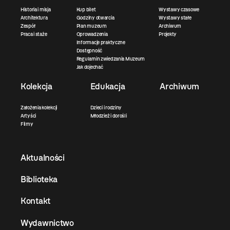
Historia i misja
Kup bilet
Wystawy czasowe
Architektura
Godziny otwarcia
Wystawy stałe
Zespół
Plan muzeum
Archiwum
Praca i staże
Oprowadzenia
Projekty
Informacje praktyczne
Dostępność
Regulamin zwiedzania Muzeum
Jak dojechać
Kolekcja
Edukacja
Archiwum
Założenia kolekcji
Dzieci i rodziny
Artyści
Młodzież i dorośli
Filmy
Aktualności
Biblioteka
Kontakt
Wydawnictwo