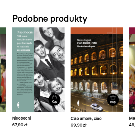
Podobne produkty
Kup
Kup
Nieobecni
Ma
Ciao amore, ciao
67,90 zł
49,
69,90 zł