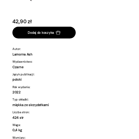
42,90 zł
Dodaj do koszyka
Autor:
Lamorna Ash
Wydawnictwo:
Czarne
Język publikacji:
polski
Rok wydania:
2022
Typ okładki:
miękka ze skrzydełkami
Liczba stron:
424 str
Waga:
0,4 kg
Wymiary: