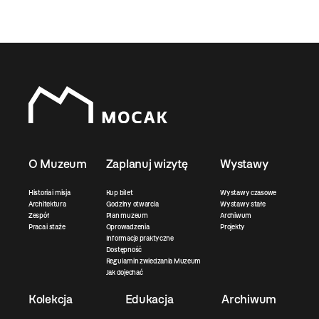
O Muzeum
Zaplanuj wizytę
Wystawy
Historia i misja
Kup bilet
Wystawy czasowe
Architektura
Godziny otwarcia
Wystawy stałe
Zespół
Plan muzeum
Archiwum
Praca i staże
Oprowadzenia
Projekty
Informacje praktyczne
Dostępność
Regulamin zwiedzania Muzeum
Jak dojechać
Kolekcja
Edukacja
Archiwum