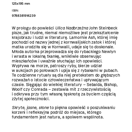
125x195 mm
ISBN:
9788381914239
W prologu do powieści
Ulica Nadbrzeżna
John Steinbeck
pisze, jak trudne, niemal niemożliwe jest przekształcenie
krajobrazu i ludzi w literaturę. Lamornie Ash, której imię
pochodzi od nazwy jednej z kornwalijskich zatok i której
matka urodziła się w Kornwalii, udaje się to doskonale.
Młoda autorka przeprowadza się do rybackiego Newlyn
i wrasta w lokalną tkankę, wnikliwie obserwując
mieszkańców i uważnie słuchając ich opowieści.
Wypływa na morze, patroszy ryby, bierze udział
w aukcjach po połowach i upija się z rybakami w pubach.
Te codzienne rytuały są dla niej pretekstem do głębszych
rozważań o istocie człowieczeństwa i upływającym
czasie. Sięgając do wielkiej literatury – Sebalda, Bishop,
Woolf czy Conrada – zestawia mit z rzeczywistością
i odkrywa przy tym własną tęsknotę za byciem częścią
zżytej społeczności.
Skryte, jasne, słone
to piękna opowieść o poszukiwaniu
korzeni i refleksyjna podróż do miejsca, którego
fundamentem jest natura, a spoiwem wspólnota.