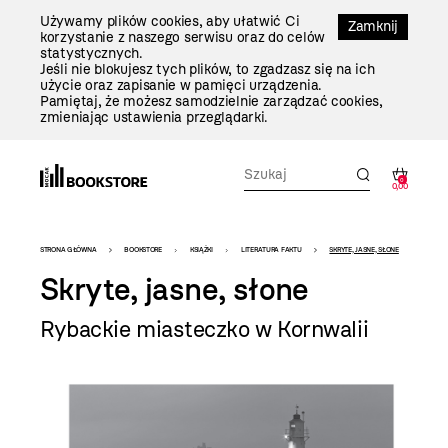
Przejdź
Używamy plików cookies, aby ułatwić Ci
Do
Zamknij
korzystanie z naszego serwisu oraz do celów
Treści
statystycznych.
Jeśli nie blokujesz tych plików, to zgadzasz się na ich
użycie oraz zapisanie w pamięci urządzenia.
Pamiętaj, że możesz samodzielnie zarządzać cookies,
zmieniając ustawienia przeglądarki.
0
0,00
Bookstore
STRONA GŁÓWNA
BOOKSTORE
KSIĄŻKI
LITERATURA FAKTU
SKRYTE, JASNE, SŁONE
-
Skryte, jasne, słone
szablon
Rybackie miasteczko w Kornwalii
szczegóły