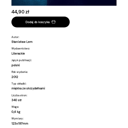
44,90 zł
Dodaj do koszyka
Autor:
Stanisław Lem
Wydawnictwo:
Literackie
Język publikacji:
polski
Rok wydania:
2012
Typ okładki:
miękka ze skrzydełkami
Liczba stron:
340 str
Waga:
0,4 kg
Wymiary:
123x197mm