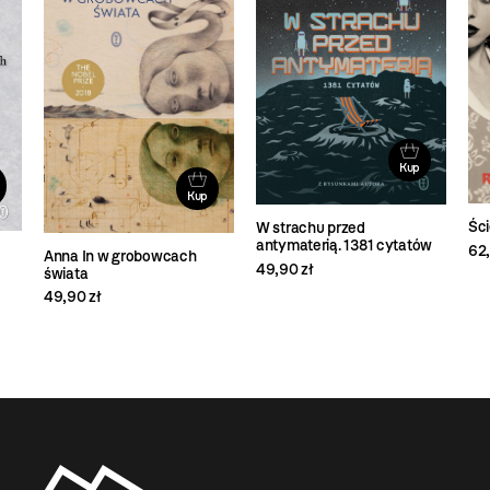
Kup
Kup
Ści
W strachu przed
antymaterią. 1381 cytatów
62,
Anna In w grobowcach
49,90 zł
świata
49,90 zł