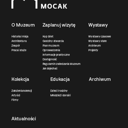
O Muzeum
Zaplanuj wizytę
Wystawy
Historia i misja
Kup bilet
Wystawy czasowe
Architektura
Godziny otwarcia
Wystawy stałe
Zespół
Plan muzeum
Archiwum
Praca i staże
Oprowadzenia
Projekty
Informacje praktyczne
Dostępność
Regulamin zwiedzania Muzeum
Jak dojechać
Kolekcja
Edukacja
Archiwum
Założenia kolekcji
Dzieci i rodziny
Artyści
Młodzież i dorośli
Filmy
Aktualności