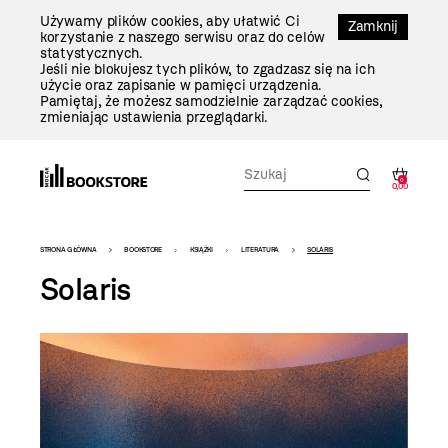
Przejdź
Używamy plików cookies, aby ułatwić Ci
Do
Zamknij
korzystanie z naszego serwisu oraz do celów
Treści
statystycznych.
Jeśli nie blokujesz tych plików, to zgadzasz się na ich
użycie oraz zapisanie w pamięci urządzenia.
Pamiętaj, że możesz samodzielnie zarządzać cookies,
zmieniając ustawienia przeglądarki.
0
0,00
Bookstore
STRONA GŁÓWNA
BOOKSTORE
KSIĄŻKI
LITERATURA
SOLARIS
-
Solaris
szablon
szczegóły