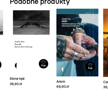
Podobne produkty
Kup
Kup
Słone łąki
Anom
Cza
39,90 zł
69,90 zł
39,