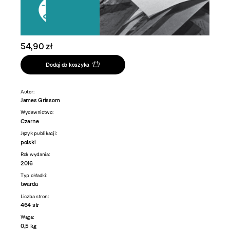
54,90 zł
Dodaj do koszyka
Autor:
James Grissom
Wydawnictwo:
Czarne
Język publikacji:
polski
Rok wydania:
2016
Typ okładki:
twarda
Liczba stron:
464 str
Waga:
0,5 kg