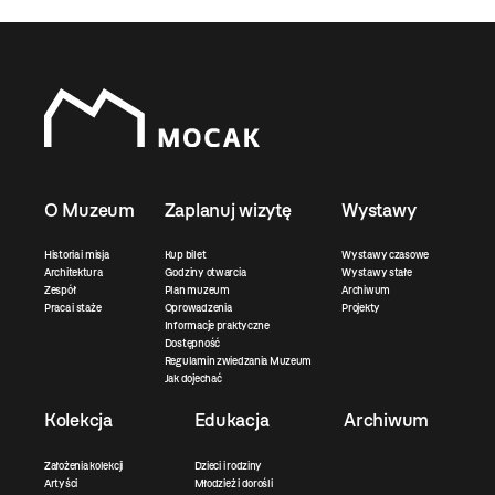
O Muzeum
Zaplanuj wizytę
Wystawy
Historia i misja
Kup bilet
Wystawy czasowe
Architektura
Godziny otwarcia
Wystawy stałe
Zespół
Plan muzeum
Archiwum
Praca i staże
Oprowadzenia
Projekty
Informacje praktyczne
Dostępność
Regulamin zwiedzania Muzeum
Jak dojechać
Kolekcja
Edukacja
Archiwum
Założenia kolekcji
Dzieci i rodziny
Artyści
Młodzież i dorośli