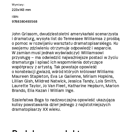
Wymiary:
223x143 mm
ISBN:
9788380493568
John Grissom, dwudziestoletni amerykański scenarzysta
i dramaturg, wysyła list do Tennessee Williamsa z prośbą
o pomoc w rozwijaniu warsztatu dramatopisarskiego. Ku
swojemu zdziwieniu otrzymuje odpowiedź i wsparcie.
W zamian musi jednak wyświadczyć Williamsowi
przysługę – ma odwiedzić najważniejsze postaci w życiu
dramaturga i spisać ich wspomnienia dotyczące
współpracy z artystą. Tak powstaje opowieść
o konstelacji gwiazd, wśród których królował Williams:
Maureen Stapleton, Eva Le Galienne, Miriam Hopkins,
Lillian Gish, Mildred Natwick, Jessica Tandy, Lois Smith,
Laurette Taylor, Jo Van Fleet, Katharine Hepburn, Marlon
Brando, Elia Kazan i William Inge.
Szaleństwa Boga to nadzwyczajna opowieść ukazująca
kulisy powstawania dzieł jednego z najistotniejszych
dramatopisarzy XX wieku.