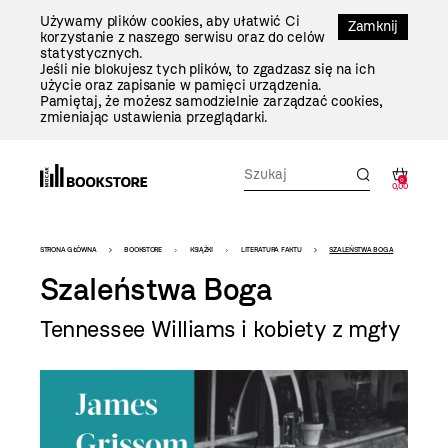
Przejdź
Używamy plików cookies, aby ułatwić Ci
Do
Zamknij
korzystanie z naszego serwisu oraz do celów
Treści
statystycznych.
Jeśli nie blokujesz tych plików, to zgadzasz się na ich
użycie oraz zapisanie w pamięci urządzenia.
Pamiętaj, że możesz samodzielnie zarządzać cookies,
zmieniając ustawienia przeglądarki.
0
0,00
Bookstore
STRONA GŁÓWNA
BOOKSTORE
KSIĄŻKI
LITERATURA FAKTU
SZALEŃSTWA BOGA
-
Szaleństwa Boga
szablon
Tennessee Williams i kobiety z mgły
szczegóły