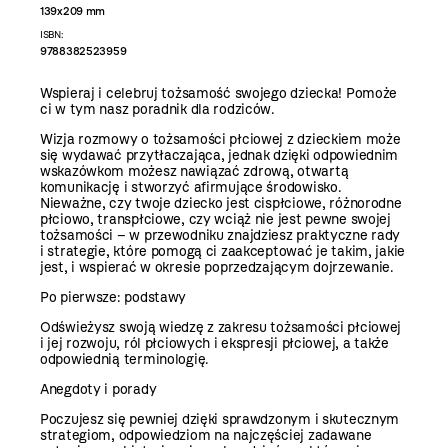
139x209 mm
ISBN:
9788382523959
Wspieraj i celebruj tożsamość swojego dziecka! Pomoże
ci w tym nasz poradnik dla rodziców.
Wizja rozmowy o tożsamości płciowej z dzieckiem może
się wydawać przytłaczająca, jednak dzięki odpowiednim
wskazówkom możesz nawiązać zdrową, otwartą
komunikację i stworzyć afirmujące środowisko.
Nieważne, czy twoje dziecko jest cispłciowe, różnorodne
płciowo, transpłciowe, czy wciąż nie jest pewne swojej
tożsamości – w przewodniku znajdziesz praktyczne rady
i strategie, które pomogą ci zaakceptować je takim, jakie
jest, i wspierać w okresie poprzedzającym dojrzewanie.
Po pierwsze: podstawy
Odświeżysz swoją wiedzę z zakresu tożsamości płciowej
i jej rozwoju, ról płciowych i ekspresji płciowej, a także
odpowiednią terminologię.
Anegdoty i porady
Poczujesz się pewniej dzięki sprawdzonym i skutecznym
strategiom, odpowiedziom na najczęściej zadawane