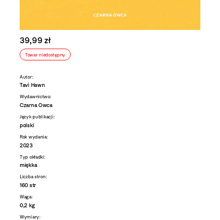
39,99 zł
Towar niedostępny
Autor:
Tavi Hawn
Wydawnictwo:
Czarna Owca
Język publikacji:
polski
Rok wydania:
2023
Typ okładki:
miękka
Liczba stron:
160 str
Waga:
0,2 kg
Wymiary: