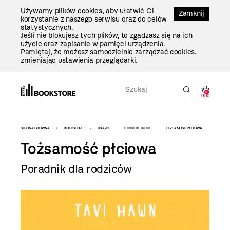
Przejdź
Używamy plików cookies, aby ułatwić Ci
Do
Zamknij
korzystanie z naszego serwisu oraz do celów
Treści
statystycznych.
Jeśli nie blokujesz tych plików, to zgadzasz się na ich
użycie oraz zapisanie w pamięci urządzenia.
Pamiętaj, że możesz samodzielnie zarządzać cookies,
zmieniając ustawienia przeglądarki.
0
0,00
Bookstore
STRONA GŁÓWNA
BOOKSTORE
KSIĄŻKI
GENDER STUDIES
TOŻSAMOŚĆ PŁCIOWA
-
Tożsamość płciowa
szablon
Poradnik dla rodziców
szczegóły