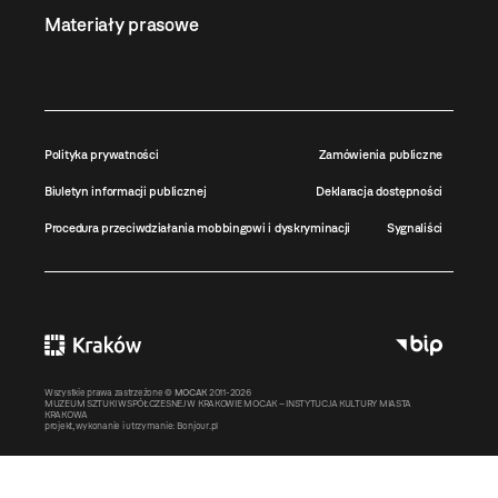
Materiały prasowe
Polityka prywatności
Zamówienia publiczne
Biuletyn informacji publicznej
Deklaracja dostępności
Procedura przeciwdziałania mobbingowi i dyskryminacji
Sygnaliści
Wszystkie prawa zastrzeżone ©
MOCAK
2011-2026
MUZEUM SZTUKI WSPÓŁCZESNEJ W KRAKOWIE MOCAK – INSTYTUCJA KULTURY MIASTA
KRAKOWA
projekt, wykonanie i utrzymanie:
Bonjour.pl