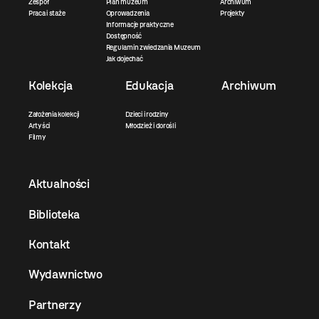
Zespół
Plan muzeum
Archiwum
Praca i staże
Oprowadzenia
Projekty
Informacje praktyczne
Dostępność
Regulamin zwiedzania Muzeum
Jak dojechać
Kolekcja
Edukacja
Archiwum
Założenia kolekcji
Dzieci i rodziny
Artyści
Młodzież i dorośli
Filmy
Aktualności
Biblioteka
Kontakt
Wydawnictwo
Partnerzy