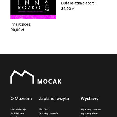
Duża książka o aborcji
34,90 zł
Kup
Inna rozkosz
99,99 zł
O Muzeum
Zaplanuj wizytę
Wystawy
Historia i misja
Kup bilet
Wystawy czasowe
Architektura
Godziny otwarcia
Wystawy stałe