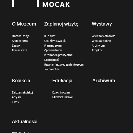
O Muzeum
Zaplanuj wizytę
Wystawy
Historia i misja
Kup bilet
Wystawy czasowe
Architektura
Godziny otwarcia
Wystawy stałe
Zespół
Plan muzeum
Archiwum
Praca i staże
Oprowadzenia
Projekty
Informacje praktyczne
Dostępność
Regulamin zwiedzania Muzeum
Jak dojechać
Kolekcja
Edukacja
Archiwum
Założenia kolekcji
Dzieci i rodziny
Artyści
Młodzież i dorośli
Filmy
Aktualności