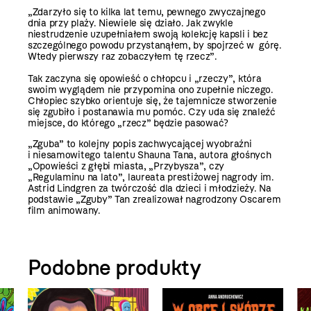
„Zdarzyło się to kilka lat temu, pewnego zwyczajnego
dnia przy plaży. Niewiele się działo. Jak zwykle
niestrudzenie uzupełniałem swoją kolekcję kapsli i bez
szczególnego powodu przystanąłem, by spojrzeć w górę.
Wtedy pierwszy raz zobaczyłem tę rzecz”.
Tak zaczyna się opowieść o chłopcu i „rzeczy”, która
swoim wyglądem nie przypomina ono zupełnie niczego.
Chłopiec szybko orientuje się, że tajemnicze stworzenie
się zgubiło i postanawia mu pomóc. Czy uda się znaleźć
miejsce, do którego „rzecz” będzie pasować?
„Zguba” to kolejny popis zachwycającej wyobraźni
i niesamowitego talentu Shauna Tana, autora głośnych
„Opowieści z głębi miasta, „Przybysza”, czy
„Regulaminu na lato”, laureata prestiżowej nagrody im.
Astrid Lindgren za twórczość dla dzieci i młodzieży. Na
podstawie „Zguby” Tan zrealizował nagrodzony Oscarem
film animowany.
Podobne produkty