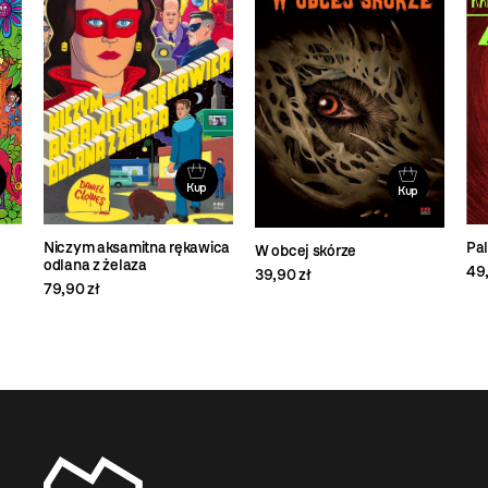
Kup
Kup
Niczym aksamitna rękawica
Pal
W obcej skórze
odlana z żelaza
49,
39,90 zł
79,90 zł