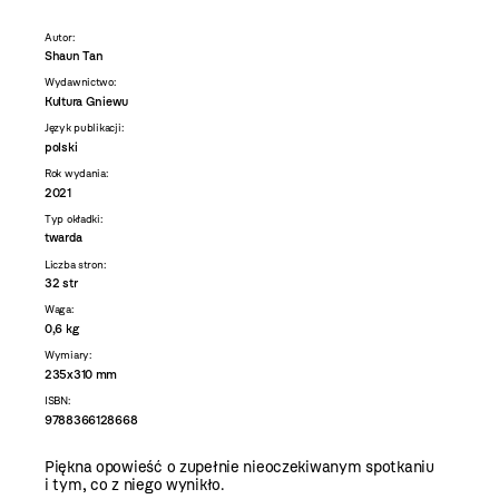
Autor:
Shaun Tan
Wydawnictwo:
Kultura Gniewu
Język publikacji:
polski
Rok wydania:
2021
Typ okładki:
twarda
Liczba stron:
32 str
Waga:
0,6 kg
Wymiary:
235x310 mm
ISBN:
9788366128668
Piękna opowieść o zupełnie nieoczekiwanym spotkaniu
i tym, co z niego wynikło.