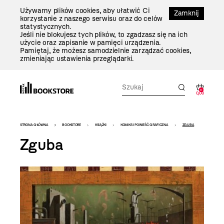
Przejdź
Używamy plików cookies, aby ułatwić Ci
Do
Zamknij
korzystanie z naszego serwisu oraz do celów
Treści
statystycznych.
Jeśli nie blokujesz tych plików, to zgadzasz się na ich
użycie oraz zapisanie w pamięci urządzenia.
Pamiętaj, że możesz samodzielnie zarządzać cookies,
zmieniając ustawienia przeglądarki.
0
0,00
Bookstore
STRONA GŁÓWNA
BOOKSTORE
KSIĄŻKI
KOMIKS I POWIEŚĆ GRAFICZNA
ZGUBA
-
Zguba
szablon
szczegóły