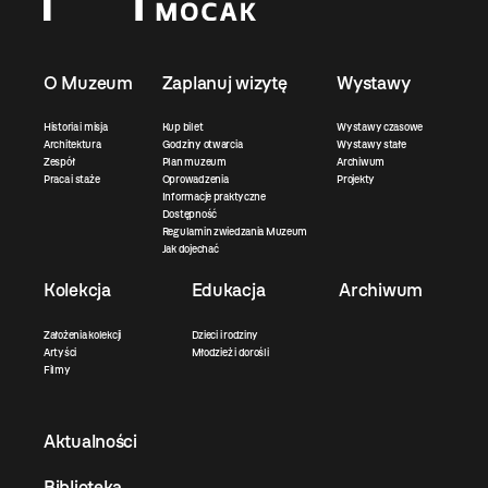
O Muzeum
Zaplanuj wizytę
Wystawy
Historia i misja
Kup bilet
Wystawy czasowe
Architektura
Godziny otwarcia
Wystawy stałe
Zespół
Plan muzeum
Archiwum
Praca i staże
Oprowadzenia
Projekty
Informacje praktyczne
Dostępność
Regulamin zwiedzania Muzeum
Jak dojechać
Kolekcja
Edukacja
Archiwum
Założenia kolekcji
Dzieci i rodziny
Artyści
Młodzież i dorośli
Filmy
Aktualności
Biblioteka