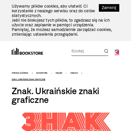
Przejdź
Używamy plików cookies, aby ułatwić Ci
Do
Zamknij
korzystanie z naszego serwisu oraz do celów
Treści
statystycznych.
Jeśli nie blokujesz tych plików, to zgadzasz się na ich
użycie oraz zapisanie w pamięci urządzenia.
Pamiętaj, że możesz samodzielnie zarządzać cookies,
zmieniając ustawienia przeglądarki.
0
0,00
Bookstore
STRONA GŁÓWNA
BOOKSTORE
KSIĄŻKI
DESIGN
-
ZNAK. UKRAIŃSKIE ZNAKI GRAFICZNE
Znak. Ukraińskie znaki
szablon
graficzne
szczegóły