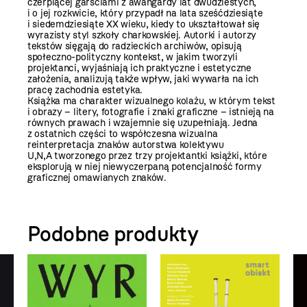
czerpiącej garściami z awangardy lat dwudziestych,
i o jej rozkwicie, który przypadł na lata sześćdziesiąte
i siedemdziesiąte XX wieku, kiedy to ukształtował się
wyrazisty styl szkoły charkowskiej. Autorki i autorzy
tekstów sięgają do radzieckich archiwów, opisują
społeczno-polityczny kontekst, w jakim tworzyli
projektanci, wyjaśniają ich praktyczne i estetyczne
założenia, analizują także wpływ, jaki wywarła na ich
pracę zachodnia estetyka.
Książka ma charakter wizualnego kolażu, w którym tekst
i obrazy – litery, fotografie i znaki graficzne – istnieją na
równych prawach i wzajemnie się uzupełniają. Jedna
z ostatnich części to współczesna wizualna
reinterpretacja znaków autorstwa kolektywu
U,N,A tworzonego przez trzy projektantki książki, które
eksplorują w niej niewyczerpaną potencjalność formy
graficznej omawianych znaków.
Podobne produkty