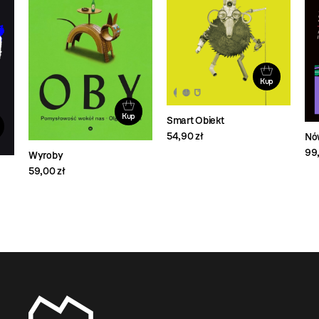
Kup
Kup
Smart Obiekt
54,90 zł
Nó
99,
Wyroby
59,00 zł