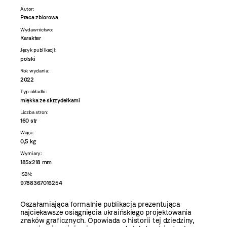
Autor:
Praca zbiorowa
Wydawnictwo:
Karakter
Język publikacji:
polski
Rok wydania:
2022
Typ okładki:
miękka ze skrzydełkami
Liczba stron:
160 str
Waga:
0,5 kg
Wymiary:
185x218 mm
ISBN:
9788367016254
Oszałamiająca formalnie publikacja prezentująca
najciekawsze osiągnięcia ukraińskiego projektowania
znaków graficznych. Opowiada o historii tej dziedziny,