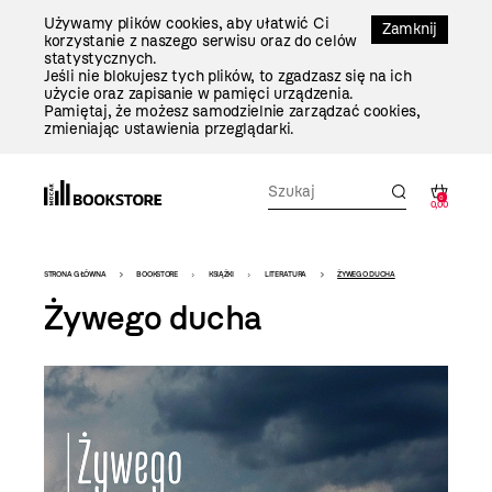
Przejdź
Używamy plików cookies, aby ułatwić Ci
Do
Zamknij
korzystanie z naszego serwisu oraz do celów
Treści
statystycznych.
Jeśli nie blokujesz tych plików, to zgadzasz się na ich
użycie oraz zapisanie w pamięci urządzenia.
Pamiętaj, że możesz samodzielnie zarządzać cookies,
zmieniając ustawienia przeglądarki.
0
0,00
Bookstore
STRONA GŁÓWNA
BOOKSTORE
KSIĄŻKI
LITERATURA
ŻYWEGO DUCHA
-
Żywego ducha
szablon
szczegóły