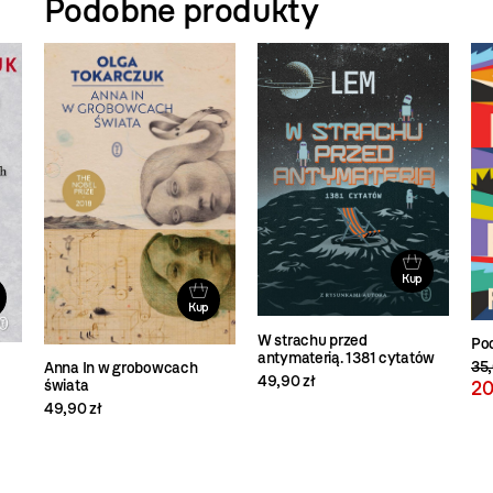
Podobne produkty
Kup
Kup
W strachu przed
Po
antymaterią. 1381 cytatów
35,
Anna In w grobowcach
49,90 zł
świata
20
49,90 zł