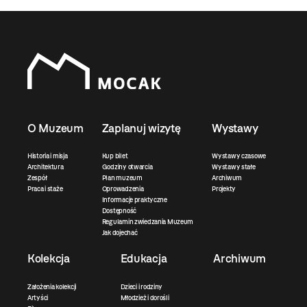
O Muzeum
Zaplanuj wizytę
Wystawy
Historia i misja
Kup bilet
Wystawy czasowe
Architektura
Godziny otwarcia
Wystawy stałe
Zespół
Plan muzeum
Archiwum
Praca i staże
Oprowadzenia
Projekty
Informacje praktyczne
Dostępność
Regulamin zwiedzania Muzeum
Jak dojechać
Kolekcja
Edukacja
Archiwum
Założenia kolekcji
Dzieci i rodziny
Artyści
Młodzież i dorośli