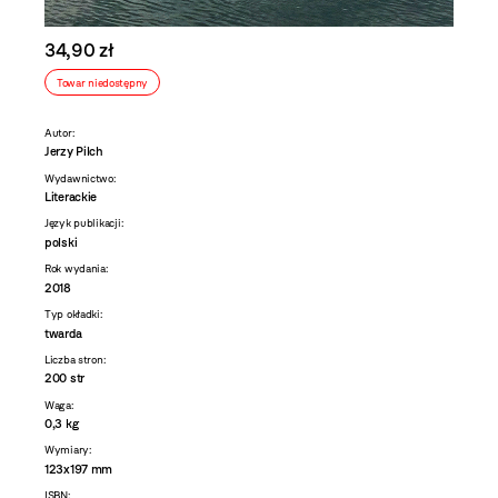
34,90 zł
Towar niedostępny
Autor:
Jerzy Pilch
Wydawnictwo:
Literackie
Język publikacji:
polski
Rok wydania:
2018
Typ okładki:
twarda
Liczba stron:
200 str
Waga:
0,3 kg
Wymiary:
123x197 mm
ISBN: