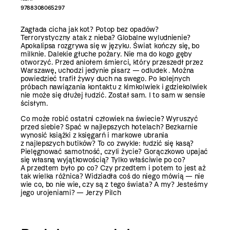
9788308065297
Zagłada cicha jak kot? Potop bez opadów?
Terrorystyczny atak z nieba? Globalne wyludnienie?
Apokalipsa rozgrywa się w języku. Świat kończy się, bo
milknie. Dalekie głuche pożary. Nie ma do kogo gęby
otworzyć. Przed aniołem śmierci, który przeszedł przez
Warszawę, uchodzi jedynie pisarz — odludek . Można
powiedzieć trafił żywy duch na swego. Po kolejnych
próbach nawiązania kontaktu z kimkolwiek i gdziekolwiek
nie może się dłużej łudzić. Został sam. I to sam w sensie
ścisłym.
Co może robić ostatni człowiek na świecie? Wyruszyć
przed siebie? Spać w najlepszych hotelach? Bezkarnie
wynosić książki z księgarń i markowe ubrania
z najlepszych butików? To co zwykle: łudzić się kasą?
Pielęgnować samotność, czyli życie? Gorączkowo upajać
się własną wyjątkowością? Tylko właściwie po co?
A przedtem było po co? Czy przedtem i potem to jest aż
tak wielka różnica? Widziadła coś do niego mówią — nie
wie co, bo nie wie, czy są z tego świata? A my? Jesteśmy
jego urojeniami? — Jerzy Pilch