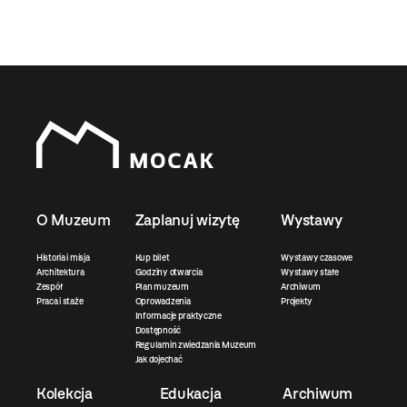
O Muzeum
Zaplanuj wizytę
Wystawy
Historia i misja
Kup bilet
Wystawy czasowe
Architektura
Godziny otwarcia
Wystawy stałe
Zespół
Plan muzeum
Archiwum
Praca i staże
Oprowadzenia
Projekty
Informacje praktyczne
Dostępność
Regulamin zwiedzania Muzeum
Jak dojechać
Kolekcja
Edukacja
Archiwum