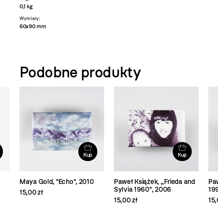
0,1 kg
Wymiary:
60x90 mm
Podobne produkty
Kup
Kup
Maya Gold, "Echo", 2010
Paweł Książek, „Frieda and
Paw
Sylvia 1960", 2006
19
15,00 zł
15,00 zł
15,