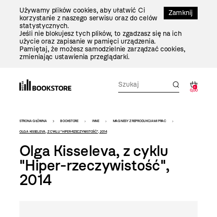
Przejdź
Używamy plików cookies, aby ułatwić Ci
Do
Zamknij
korzystanie z naszego serwisu oraz do celów
Treści
statystycznych.
Jeśli nie blokujesz tych plików, to zgadzasz się na ich
użycie oraz zapisanie w pamięci urządzenia.
Pamiętaj, że możesz samodzielnie zarządzać cookies,
zmieniając ustawienia przeglądarki.
0
0,00
Bookstore
STRONA GŁÓWNA
BOOKSTORE
INNE
MAGNESY Z REPRODUKCJAMI PRAC
-
OLGA KISSELEVA, Z CYKLU "HIPER-RZECZYWISTOŚĆ", 2014
Olga Kisseleva, z cyklu
szablon
"Hiper-rzeczywistość",
szczegóły
2014