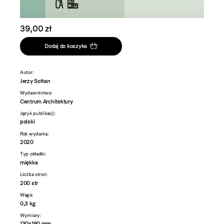
39,00 zł
Dodaj do koszyka
Autor:
Jerzy Sołtan
Wydawnictwo:
Centrum Architektury
Język publikacji:
polski
Rok wydania:
2020
Typ okładki:
miękka
Liczba stron:
200 str
Waga:
0,3 kg
Wymiary:
130x190 mm