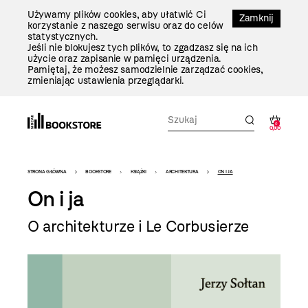
Przejdź
Używamy plików cookies, aby ułatwić Ci
Do
Zamknij
korzystanie z naszego serwisu oraz do celów
Treści
statystycznych.
Jeśli nie blokujesz tych plików, to zgadzasz się na ich
użycie oraz zapisanie w pamięci urządzenia.
Pamiętaj, że możesz samodzielnie zarządzać cookies,
zmieniając ustawienia przeglądarki.
0
0,00
Bookstore
STRONA GŁÓWNA
BOOKSTORE
KSIĄŻKI
ARCHITEKTURA
ON I JA
-
On i ja
szablon
O architekturze i Le Corbusierze
szczegóły