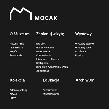
O Muzeum
Zaplanuj wizytę
Wystawy
Historia i misja
Kup bilet
Wystawy czasowe
Architektura
Godziny otwarcia
Wystawy stałe
Zespół
Plan muzeum
Archiwum
Praca i staże
Oprowadzenia
Projekty
Informacje praktyczne
Dostępność
Regulamin zwiedzania Muzeum
Jak dojechać
Kolekcja
Edukacja
Archiwum
Założenia kolekcji
Dzieci i rodziny
Artyści
Młodzież i dorośli
Filmy