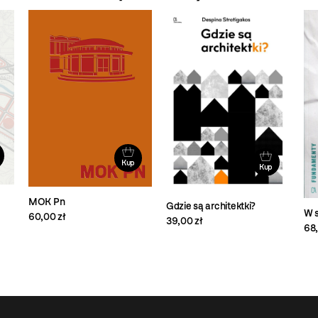
Kup
Kup
MOK Pn
Gdzie są architektki?
W s
60,00 zł
39,00 zł
68,