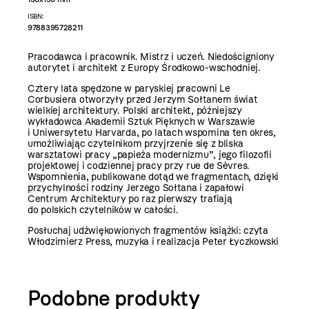
ISBN:
9788395728211
Pracodawca i pracownik. Mistrz i uczeń. Niedościgniony
autorytet i architekt z Europy Środkowo-wschodniej.
Cztery lata spędzone w paryskiej pracowni Le
Corbusiera otworzyły przed Jerzym Sołtanem świat
wielkiej architektury. Polski architekt, późniejszy
wykładowca Akademii Sztuk Pięknych w Warszawie
i Uniwersytetu Harvarda, po latach wspomina ten okres,
umożliwiając czytelnikom przyjrzenie się z bliska
warsztatowi pracy „papieża modernizmu”, jego filozofii
projektowej i codziennej pracy przy rue de Sèvres.
Wspomnienia, publikowane dotąd we fragmentach, dzięki
przychylności rodziny Jerzego Sołtana i zapałowi
Centrum Architektury po raz pierwszy trafiają
do polskich czytelników w całości.
Posłuchaj udźwiękowionych fragmentów książki: czyta
Włodzimierz Press, muzyka i realizacja Peter Łyczkowski
Podobne produkty