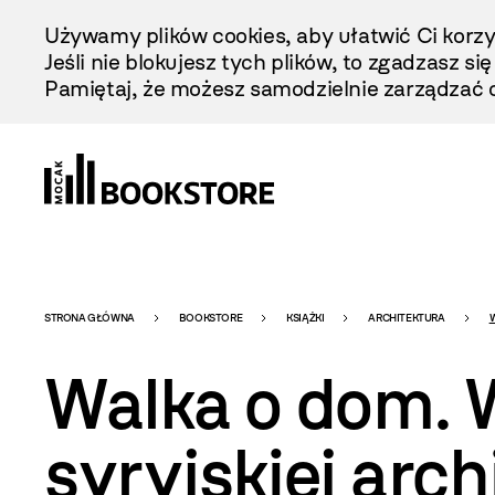
Przejdź
Używamy plików cookies, aby ułatwić Ci korzy
Do
Jeśli nie blokujesz tych plików, to zgadzasz si
Treści
Pamiętaj, że możesz samodzielnie zarządzać c
Bookstore
STRONA GŁÓWNA
BOOKSTORE
KSIĄŻKI
ARCHITEKTURA
W
Walka o dom.
-
syryjskiej arch