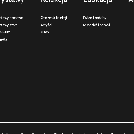
stawy czasowe
Założenia kolekcji
Dzieci i rodziny
tawy stałe
Artyści
Młodzież i dorośli
chiwum
Filmy
jekty