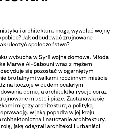
nistyka i architektura mogą wywołać wojnę
 zapobiec? Jak odbudować zrujnowane
Jak uleczyć społeczeństwo?
oku wybucha w Syrii wojna domowa. Młoda
tka Marwa Al-Sabouni wraz z mężem
i decyduje się pozostać w ogarniętym
nie brutalnymi walkami rodzinnym mieście
dzina koczuje w cudem ocalałym
dowania domu, a architektka rysuje coraz
zrujnowane miasto i pisze. Zastanawia się
kami między architekturą a polityką.
eprawację, w jaką popadła w jej kraju
architektoniczna i nauczanie architektury.
 rolę, jaką odegrali architekci i urbaniści