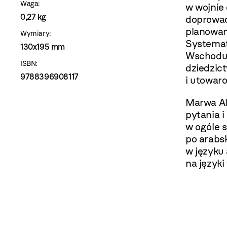
Waga:
w wojnie
0,27 kg
doprowad
planowan
Wymiary:
Systemat
130x195 mm
Wschodu,
ISBN:
dziedzict
9788396908117
i utowaro
Marwa Al
pytania 
w ogóle 
po arabs
w języku
na języki 