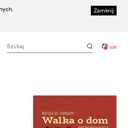
nych.
Zamknij
.
0,00
0