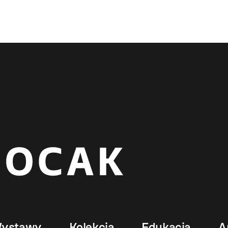
ystawy
Kolekcja
Edukacja
A