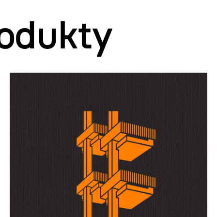
odukty