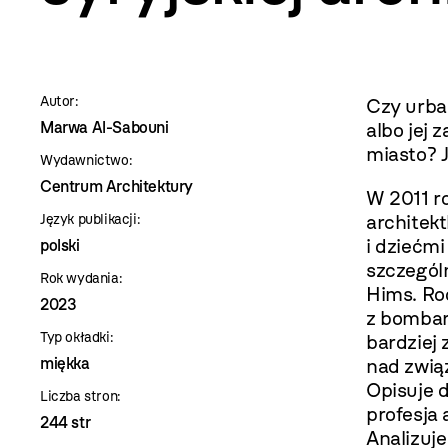
szablon
szczegóły
Autor:
Czy urba
Marwa Al-Sabouni
albo jej
miasto? 
Wydawnictwo:
Centrum Architektury
W 2011 r
architek
Język publikacji:
i dziećm
polski
szczegól
Rok wydania:
Hims. Ro
2023
z bombar
Typ okładki:
bardziej 
miękka
nad związ
Opisuje d
Liczba stron:
profesja 
244 str
Analizuje