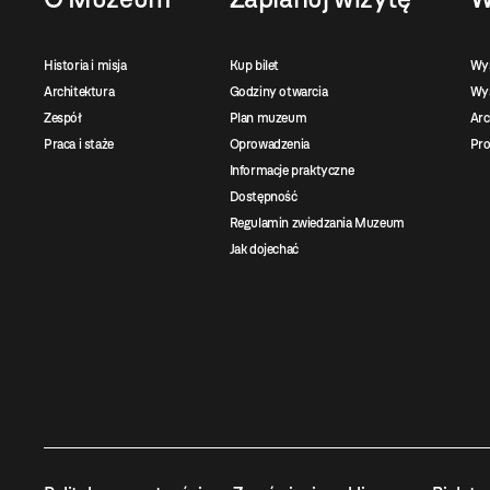
Historia i misja
Kup bilet
Wy
Architektura
Godziny otwarcia
Wys
Zespół
Plan muzeum
Ar
Praca i staże
Oprowadzenia
Pro
Informacje praktyczne
Dostępność
Regulamin zwiedzania Muzeum
Jak dojechać