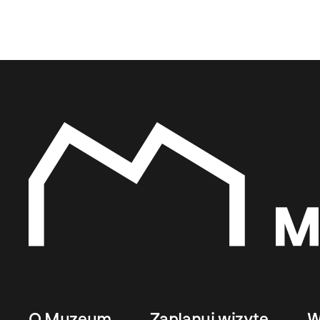
O Muzeum
Zaplanuj wizytę
W